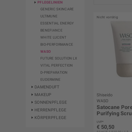
PFLEGELINIEN
GENERIC SKINCARE
ULTIMUNE
Nicht vorrätig
von
€ 26,99
bi
ESSENTIAL ENERGY
BENEFIANCE
WHITE LUCENT
BIO-PERFORMANCE
WASO
FUTURE SOLUTION LX
VITAL PERFECTION
D-PREPARATION
EUDERMINE
DAMENDUFT
MAKEUP
Shiseido
WASO
SONNENPFLEGE
Satocane Por
HERRENPFLEGE
Purifying Scr
KÖRPERPFLEGE
UVP*
€ 50,50
50 ml (€ 1.010,00 / 1 l)