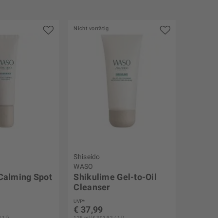
Nicht vorrätig
Shiseido
WASO
 Calming Spot
Shikulime Gel-to-Oil
Cleanser
UVP*
€ 37,99
 1 l)
125 ml (€ 303,92 / 1 l)