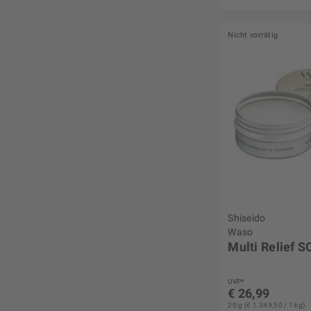
Nicht vorrätig
Shiseido
Waso
Multi Relief 
UVP*
€ 26,99
20 g (€ 1.349,50 / 1 kg)