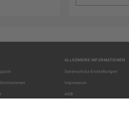
ALLGEMEINE INFORMATIONEN
agazin
Datenschutz-Einstellungen
Informationen
Impressum
r
AGB
Datenschutzerklärung
arten
Widerrufsbelehrung
 Lieferung
AGB für die Gutscheinkarte