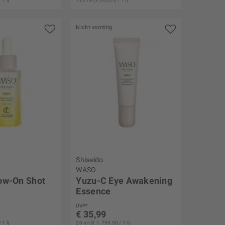
Nicht vorrätig
Shiseido
WASO
ow-On Shot
Yuzu-C Eye Awakening
Essence
UVP*
€ 35,99
 1 l)
20 ml (€ 1.799,50 / 1 l)