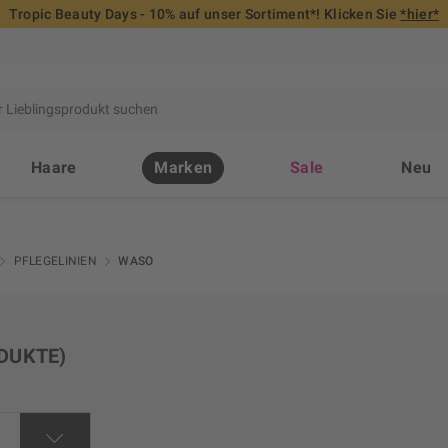
Tropic Beauty Days - 10% auf unser Sortiment*! Klicken Sie
*hier*
Haare
Marken
Sale
Neu
PFLEGELINIEN
WASO
DUKTE)