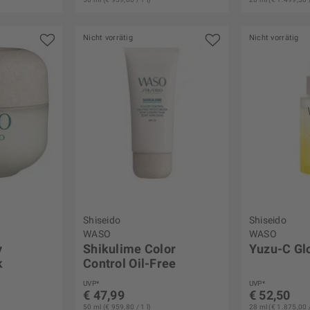
Nicht vorrätig
Nicht vorrätig
Shiseido
Shiseido
WASO
WASO
y
Shikulime Color
Yuzu-C Gl
k
Control Oil-Free
Moisturizer
UVP*
UVP*
€ 47,99
€ 52,50
50 ml (€ 959,80 / 1 l)
28 ml (€ 1.875,00 /