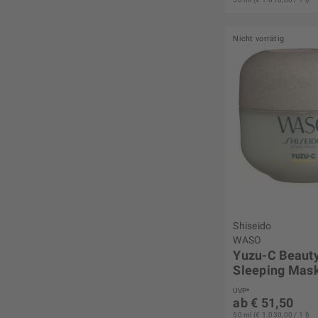
Nicht vorrätig
Shiseido
WASO
Yuzu-C Beaut
Sleeping Mas
UVP*
ab € 51,50
50 ml (€ 1.030,00 / 1 l)