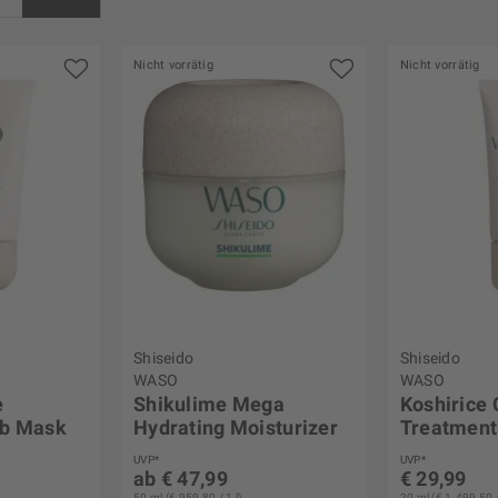
Nicht vorrätig
Nicht vorrätig
s
€ 52,50
Shiseido
Shiseido
WASO
WASO
e
Shikulime Mega
Koshirice
ub Mask
Hydrating Moisturizer
Treatment
UVP*
UVP*
ab € 47,99
€ 29,99
50 ml (€ 959,80 / 1 l)
20 ml (€ 1.499,50 /