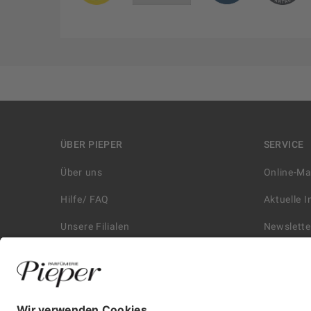
ÜBER PIEPER
SERVICE
Über uns
Online-M
Hilfe/ FAQ
Aktuelle 
Unsere Filialen
Newslette
Kontakt
Retouren
Historie
Zahlungs
Affiliate
Versand &