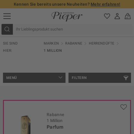
Kennen Sie bereits unsere Neuheiten?
Mehr erfahren!
SIE SIND
MARKEN
RABANNE
HERRENDÜFTE
HIER:
1 MILLION
MENÜ
FILTERN
Rabanne
1 Million
Parfum