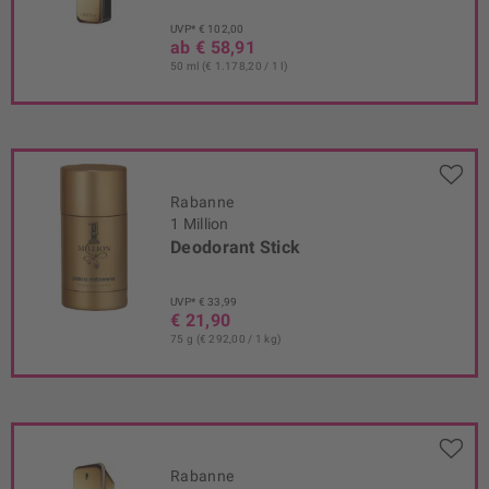
UVP* € 102,00
ab € 58,91
50 ml (€ 1.178,20 / 1 l)
Rabanne
1 Million
Deodorant Stick
UVP* € 33,99
€ 21,90
75 g (€ 292,00 / 1 kg)
Rabanne