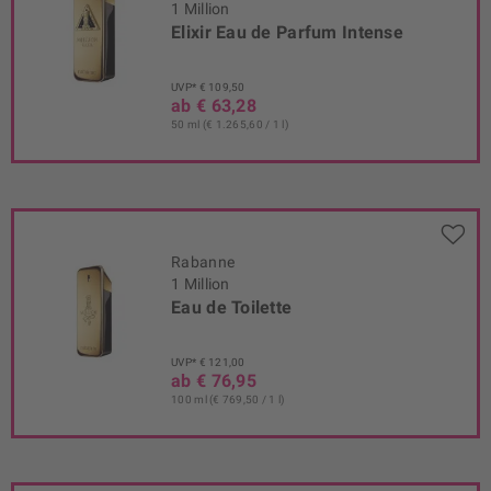
1 Million
Elixir Eau de Parfum Intense
UVP* € 109,50
ab € 63,28
50 ml (€ 1.265,60 / 1 l)
Rabanne
1 Million
Eau de Toilette
UVP* € 121,00
ab € 76,95
100 ml (€ 769,50 / 1 l)