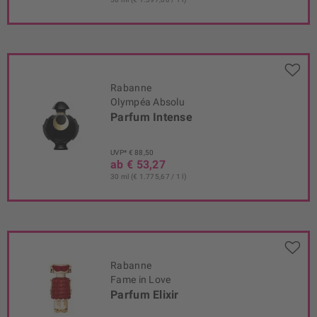
Rabanne
Olympéa Absolu
Parfum Intense
UVP* € 88,50
ab € 53,27
30 ml (€ 1.775,67 / 1 l)
Rabanne
Fame in Love
Parfum Elixir