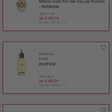
Million Gold For Her Eau de Parfum
- Refillable
UVP* € 77,50
ab € 44,74
30 ml (€ 1.491,33 / 1 l)
Rabanne
FAME
PARFUM
UVP* € 80,00
ab € 68,59
50 ml (€ 1.371,80 / 1 l)