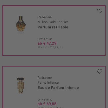
Rabanne
Million Gold For Her
Parfum refillable
UVP* € 81,00
ab € 47,29
30 ml (€ 1.576,33 / 1 l)
Rabanne
Fame Intense
Eau de Parfum Intense
UVP* € 79,50
ab € 69,85
50 ml (€ 1.397,00 / 1 l)