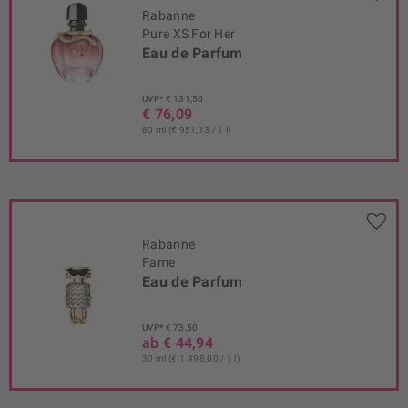
Rabanne
Pure XS For Her
Eau de Parfum
UVP* € 131,50
€ 76,09
80 ml (€ 951,13 / 1 l)
Rabanne
Fame
Eau de Parfum
UVP* € 73,50
ab € 44,94
30 ml (€ 1.498,00 / 1 l)