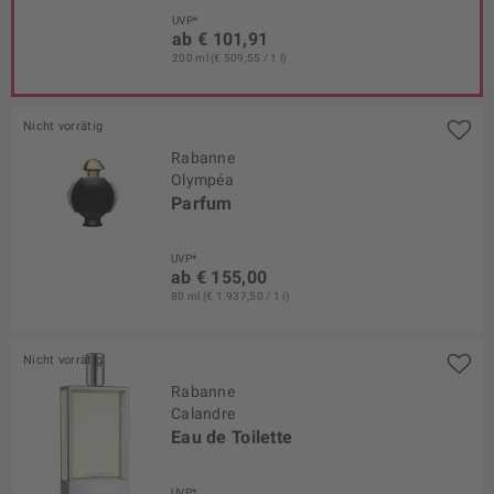
UVP*
ab € 101,91
200 ml (€ 509,55 / 1 l)
Nicht vorrätig
Rabanne
Olympéa
Parfum
UVP*
ab € 155,00
80 ml (€ 1.937,50 / 1 l)
Nicht vorrätig
Rabanne
Calandre
Eau de Toilette
UVP*