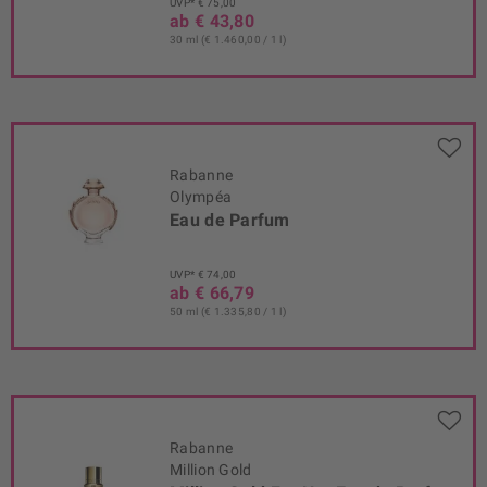
UVP* € 75,00
ab € 43,80
30 ml (€ 1.460,00 / 1 l)
Rabanne
Olympéa
Eau de Parfum
UVP* € 74,00
ab € 66,79
50 ml (€ 1.335,80 / 1 l)
Rabanne
Million Gold