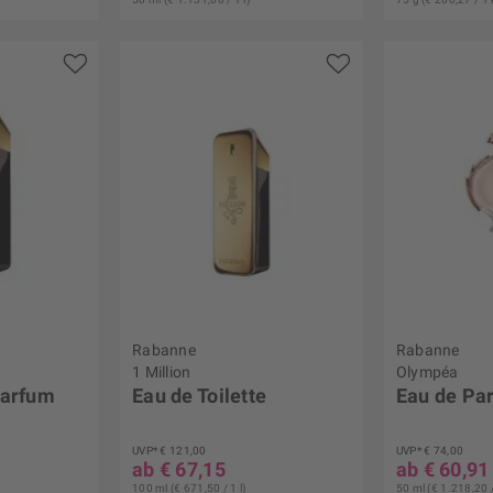
Rabanne
Rabanne
1 Million
Olympéa
Parfum
Eau de Toilette
Eau de Pa
UVP* € 121,00
UVP* € 74,00
ab € 67,15
ab € 60,91
100 ml (€ 671,50 / 1 l)
50 ml (€ 1.218,20 /