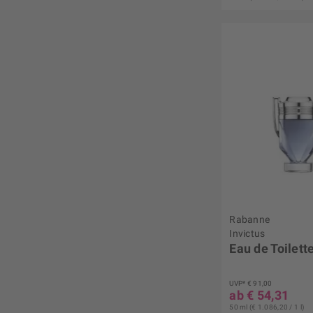
Rabanne
Invictus
Eau de Toilett
UVP* € 91,00
ab € 54,31
50 ml (€ 1.086,20 / 1 l)