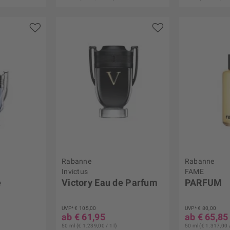
Rabanne
Rabanne
Invictus
FAME
e
Victory Eau de Parfum
PARFUM
UVP* € 105,00
UVP* € 80,00
ab € 61,95
ab € 65,85
50 ml (€ 1.239,00 / 1 l)
50 ml (€ 1.317,00 /