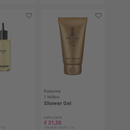
Rabanne
1 Million
Shower Gel
UVP* € 38,99
€ 21,55
 1 l)
150 ml (€ 143,67 / 1 l)