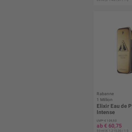
Rabanne
1 Million
Elixir Eau de 
Intense
UVP* € 109,50
ab € 60,75
50 ml (€ 1.215,00 / 1 l)