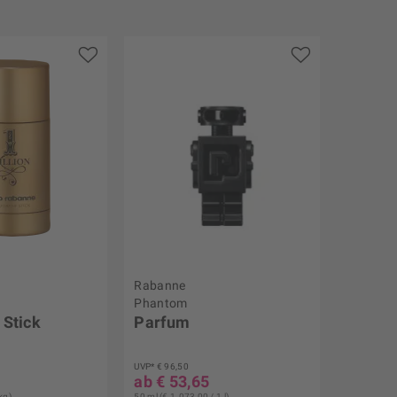
Rabanne
Phantom
 Stick
Parfum
UVP* € 96,50
ab € 53,65
kg)
50 ml (€ 1.073,00 / 1 l)