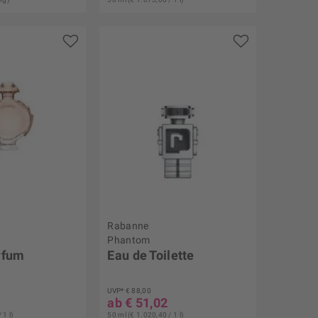
Rabanne
Phantom
rfum
Eau de Toilette
UVP* € 88,00
ab € 51,02
 1 l)
50 ml (€ 1.020,40 / 1 l)