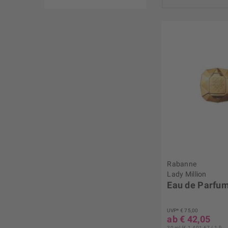
von
€ 21,02
bi
Rabanne
Lady Million
Eau de Parfu
UVP* € 75,00
ab € 42,05
30 ml (€ 1.401,67 / 1 l)