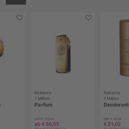
s
€ 189,00
Rabanne
Rabanne
1 Million
1 Million
m
Parfum
Deodorant
UVP* € 102,00
UVP* € 33,99
ab € 56,55
€ 21,02
50 ml (€ 1.131,00 / 1 l)
75 g (€ 280,27 / 1 