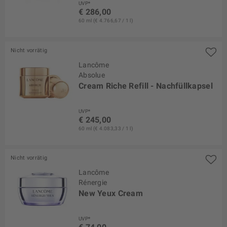
UVP*
€ 286,00
60 ml (€ 4.766,67 / 1 l)
Nicht vorrätig
Lancôme
Absolue
Cream Riche Refill - Nachfüllkapsel
UVP*
€ 245,00
60 ml (€ 4.083,33 / 1 l)
Nicht vorrätig
Lancôme
Rénergie
New Yeux Cream
UVP*