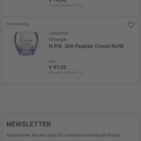
€ 74,00
15 ml (€ 4.933,33 / 1 l)
Nicht vorrätig
Lancôme
Rénergie
H.P.N. 300-Peptide Cream Refill
UVP*
€ 97,50
50 ml (€ 1.950,00 / 1 l)
NEWSLETTER
Registrieren Sie sich jetzt für unseren kostenlosen Pieper-