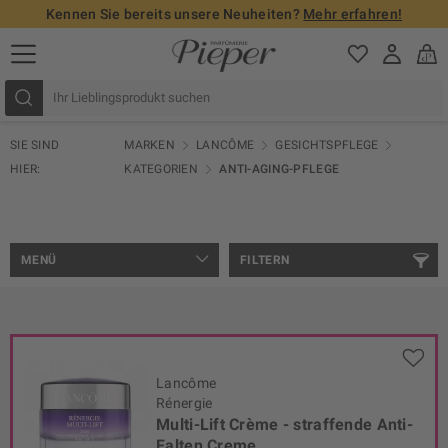
Kennen Sie bereits unsere Neuheiten?
Mehr erfahren!
SIE SIND
MARKEN
LANCÔME
GESICHTSPFLEGE
HIER:
KATEGORIEN
ANTI-AGING-PFLEGE
MENÜ
FILTERN
Lancôme
Rénergie
Multi-Lift Crème - straffende Anti-
Falten Creme