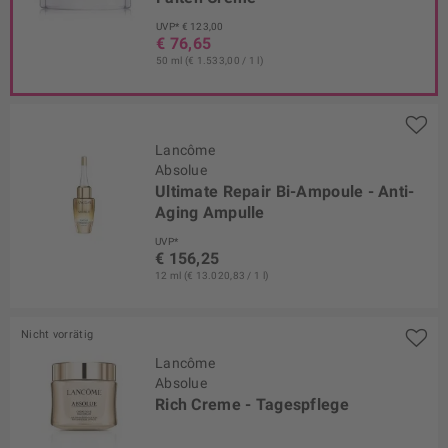
UVP* € 123,00
€ 76,65
50 ml (€ 1.533,00 / 1 l)
Lancôme
Absolue
Ultimate Repair Bi-Ampoule - Anti-
Aging Ampulle
UVP*
€ 156,25
12 ml (€ 13.020,83 / 1 l)
Nicht vorrätig
Lancôme
Absolue
Rich Creme - Tagespflege