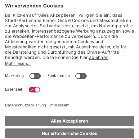
GARANTIERTE SICHERHEIT
Trusted Shops Mitglied seit 2010
* unverbindliche Preisempfehlung der Verbundgruppe beauty alliance
Deutschland GmbH & Co KG, Große-Kurfürsten-Str. 75, 33615 Bielefeld
NACH OBEN