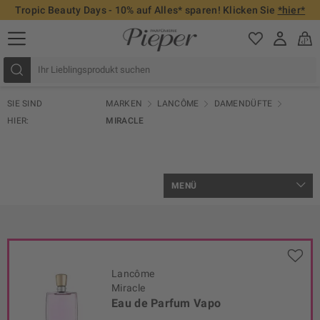
Tropic Beauty Days - 10% auf Alles* sparen! Klicken Sie
*hier*
SIE SIND
MARKEN
LANCÔME
DAMENDÜFTE
HIER:
MIRACLE
MENÜ
Lancôme
Miracle
Eau de Parfum Vapo