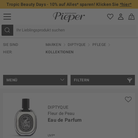
Tropic Beauty Days - 10% auf Alles* sparen! Klicken Sie
*hier*
SIE SIND
MARKEN
DIPTYQUE
PFLEGE
HIER:
KOLLEKTIONEN
MENÜ
FILTERN
DIPTYQUE
Fleur de Peau
Eau de Parfum
UVP*