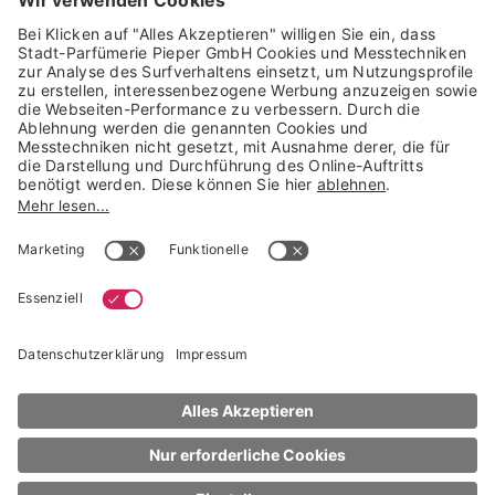
Trusted Shops Mitglied seit 2010
* unverbindliche Preisempfehlung der Verbundgruppe beauty alliance
Deutschland GmbH & Co KG, Große-Kurfürsten-Str. 75, 33615 Bielefeld
NACH OBEN