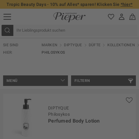
Tropic Beauty Days - 10% auf Alles* sparen! Klicken Sie
*hier*
SIE SIND
MARKEN
DIPTYQUE
DÜFTE
KOLLEKTIONEN
HIER:
PHILOSYKOS
MENÜ
FILTERN
DIPTYQUE
Philosykos
Perfumed Body Lotion