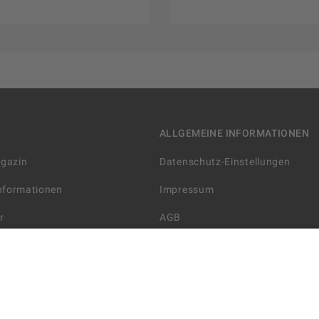
ALLGEMEINE INFORMATIONEN
agazin
Datenschutz-Einstellungen
Informationen
Impressum
r
AGB
Datenschutzerklärung
arten
Widerrufsbelehrung
 Lieferung
AGB für die Gutscheinkarte