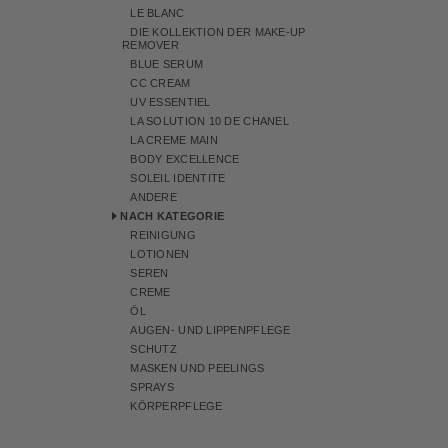
LE BLANC
DIE KOLLEKTION DER MAKE-UP
REMOVER
BLUE SERUM
CC CREAM
UV ESSENTIEL
LA SOLUTION 10 DE CHANEL
LA CREME MAIN
BODY EXCELLENCE
SOLEIL IDENTITE
ANDERE
NACH KATEGORIE
REINIGUNG
LOTIONEN
SEREN
CREME
ÖL
AUGEN- UND LIPPENPFLEGE
SCHUTZ
MASKEN UND PEELINGS
SPRAYS
KÖRPERPFLEGE