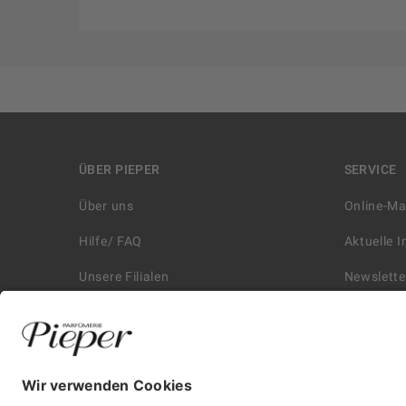
ÜBER PIEPER
SERVICE
Über uns
Online-M
Hilfe/ FAQ
Aktuelle 
Unsere Filialen
Newslette
Kontakt
Retouren
Historie
Zahlungs
Affiliate
Versand &