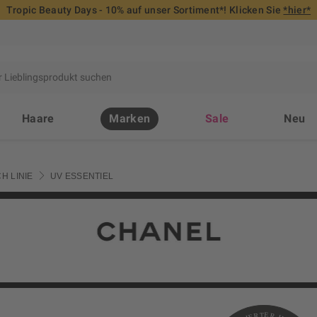
Tropic Beauty Days - 10% auf unser Sortiment*! Klicken Sie
*hier*
Haare
Marken
Sale
Neu
H LINIE
UV ESSENTIEL