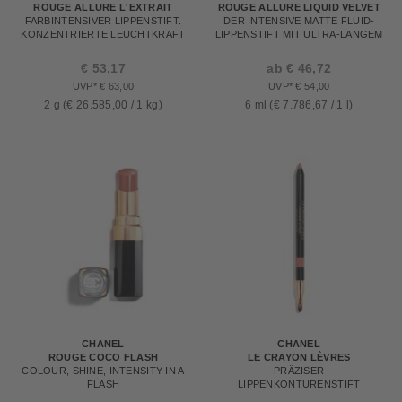
ROUGE ALLURE L'EXTRAIT
ROUGE ALLURE LIQUID VELVET
FARBINTENSIVER LIPPENSTIFT.
DER INTENSIVE MATTE FLUID-
KONZENTRIERTE LEUCHTKRAFT
LIPPENSTIFT MIT ULTRA-LANGEM
UND PFLEGE. REFILLABLE
HALT
€ 53,17
ab € 46,72
UVP* € 63,00
UVP* € 54,00
2 g (€ 26.585,00 / 1 kg)
6 ml (€ 7.786,67 / 1 l)
CHANEL
CHANEL
ROUGE COCO FLASH
LE CRAYON LÈVRES
COLOUR, SHINE, INTENSITY IN A
PRÄZISER
FLASH
LIPPENKONTURENSTIFT