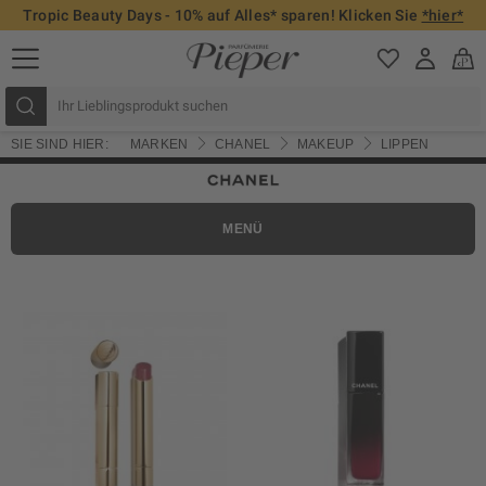
Tropic Beauty Days - 10% auf Alles* sparen! Klicken Sie
*hier*
SIE SIND HIER:
MARKEN
CHANEL
MAKEUP
LIPPEN
MENÜ