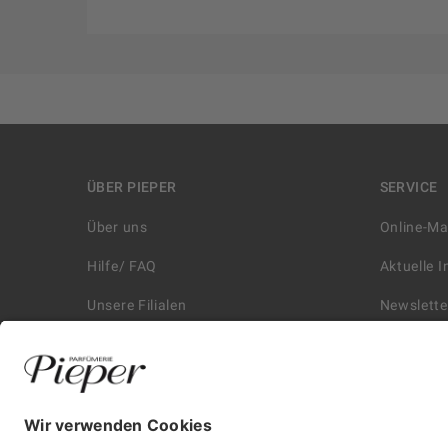
ÜBER PIEPER
SERVICE
Über uns
Online-M
Hilfe/ FAQ
Aktuelle 
Unsere Filialen
Newslette
Kontakt
Retouren
Historie
Zahlungs
Affiliate
Versand &