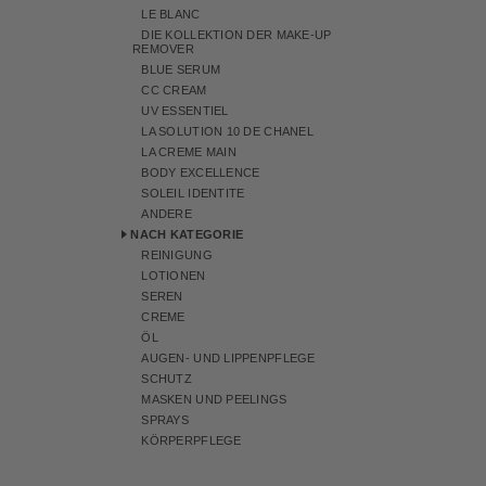
LE BLANC
DIE KOLLEKTION DER MAKE-UP
REMOVER
BLUE SERUM
CC CREAM
UV ESSENTIEL
LA SOLUTION 10 DE CHANEL
LA CREME MAIN
BODY EXCELLENCE
SOLEIL IDENTITE
ANDERE
NACH KATEGORIE
REINIGUNG
LOTIONEN
SEREN
CREME
ÖL
AUGEN- UND LIPPENPFLEGE
SCHUTZ
MASKEN UND PEELINGS
SPRAYS
KÖRPERPFLEGE