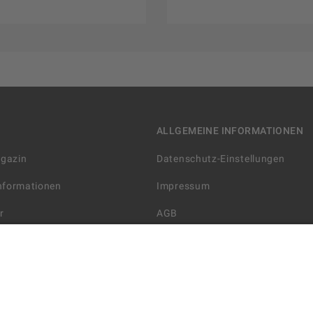
ALLGEMEINE INFORMATIONEN
agazin
Datenschutz-Einstellungen
Informationen
Impressum
r
AGB
Datenschutzerklärung
arten
Widerrufsbelehrung
 Lieferung
AGB für die Gutscheinkarte