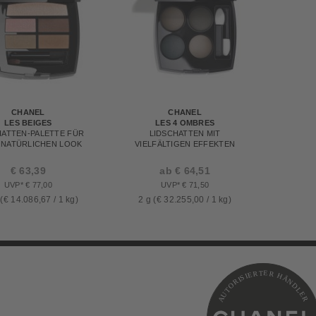
CHANEL
CHANEL
LES BEIGES
LES 4 OMBRES
HATTEN-PALETTE FÜR
LIDSCHATTEN MIT
 NATÜRLICHEN LOOK
VIELFÄLTIGEN EFFEKTEN
€ 63,39
ab € 64,51
UVP* € 77,00
UVP* € 71,50
 (€ 14.086,67 / 1 kg)
2 g (€ 32.255,00 / 1 kg)