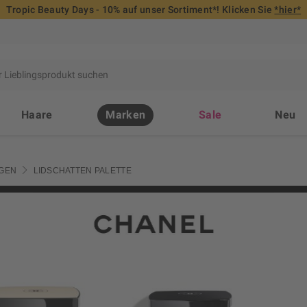
Tropic Beauty Days - 10% auf unser Sortiment*! Klicken Sie
*hier*
Haare
Marken
Sale
Neu
GEN
LIDSCHATTEN PALETTE