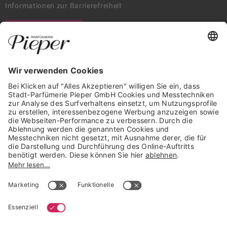
Informationen zur Barrierefreiheit
WIDERRUF ERKLÄREN
GARANTIERTE SICHERHEIT
Trusted Shops Mitglied seit 2010
* unverbindliche Preisempfehlung der Verbundgruppe beauty alliance
Deutschland GmbH & Co KG, Große-Kurfürsten-Str. 75, 33615 Bielefeld