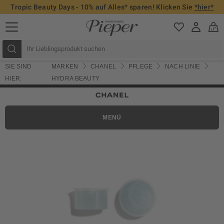
Tropic Beauty Days - 10% auf Alles* sparen! Klicken Sie
*hier*
SIE SIND
MARKEN
CHANEL
PFLEGE
NACH LINIE
HIER:
HYDRA BEAUTY
MENÜ