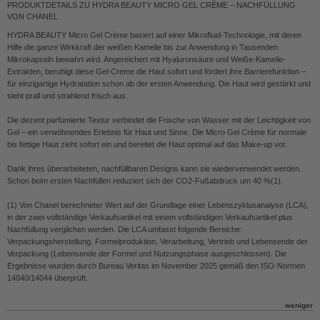
PRODUKTDETAILS ZU HYDRA BEAUTY MICRO GEL CRÈME – NACHFÜLLUNG
VON CHANEL
HYDRA BEAUTY Micro Gel Crème basiert auf einer Mikrofluid-Technologie, mit deren
Hilfe die ganze Wirkkraft der weißen Kamelie bis zur Anwendung in Tausenden
Mikrokapseln bewahrt wird. Angereichert mit Hyaluronsäure und Weiße-Kamelie-
Extrakten, beruhigt diese Gel-Creme die Haut sofort und fördert ihre Barrierefunktion –
für einzigartige Hydratation schon ab der ersten Anwendung. Die Haut wird gestärkt und
sieht prall und strahlend frisch aus.
Die dezent parfümierte Textur verbindet die Frische von Wasser mit der Leichtigkeit von
Gel – ein verwöhnendes Erlebnis für Haut und Sinne. Die Micro Gel Crème für normale
bis fettige Haut zieht sofort ein und bereitet die Haut optimal auf das Make-up vor.
Dank ihres überarbeiteten, nachfüllbaren Designs kann sie wiederverwendet werden.
Schon beim ersten Nachfüllen reduziert sich der CO2-Fußabdruck um 40 %(1).
(1) Von Chanel berechneter Wert auf der Grundlage einer Lebenszyklusanalyse (LCA),
in der zwei vollständige Verkaufsartikel mit einem vollständigen Verkaufsartikel plus
Nachfüllung verglichen werden. Die LCA umfasst folgende Bereiche:
Verpackungsherstellung, Formelproduktion, Verarbeitung, Vertrieb und Lebensende der
Verpackung (Lebensende der Formel und Nutzungsphase ausgeschlossen). Die
Ergebnisse wurden durch Bureau Veritas im November 2025 gemäß den ISO-Normen
14040/14044 überprüft.