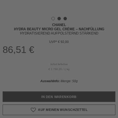
CHANEL
HYDRA BEAUTY MICRO GEL CRÈME – NACHFÜLLUNG
HYDRATISIEREND AUFPOLSTERND STÄRKEND
UVP* € 92,00
86,51 €
sofort lieferbar
€ 1.730,20 / 1 kg
Auswahlinfo:
Menge:
50g
IN DEN
WARENKORB
AUF MEINEN WUNSCHZETTEL