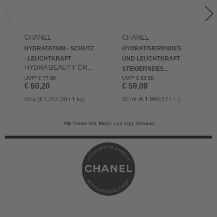
CHANEL
CHANEL
HYDRATATION - SCHUTZ
HYDRATISIERENDES
- LEUCHTKRAFT
UND LEUCHTKRAFT
HYDRA BEAUTY CRÈME
STEIGERNDES...
HYDRA BEAUTY CAMELLIA WATER CREAM
UVP* € 77,00
UVP* € 63,00
€ 60,20
€ 59,09
50 g (€ 1.204,00 / 1 kg)
30 ml (€ 1.969,67 / 1 l)
Alle Preise inkl. MwSt. und zzgl. Versand