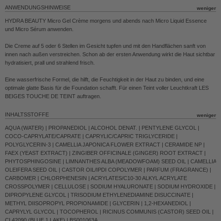
ANWENDUNGSHINWEISE
HYDRA BEAUTY Micro Gel Crème morgens und abends nach Micro Liquid Essence
und Micro Sérum anwenden.
Die Creme auf 5 oder 6 Stellen im Gesicht tupfen und mit den Handflächen sanft von
innen nach außen verstreichen. Schon ab der ersten Anwendung wirkt die Haut sichtbar
hydratisiert, prall und strahlend frisch.
Eine wasserfrische Formel, die hilft, die Feuchtigkeit in der Haut zu binden, und eine
optimale glatte Basis für die Foundation schafft. Für einen Teint voller Leuchtkraft LES
BEIGES TOUCHE DE TEINT auftragen.
INHALTSSTOFFE
AQUA (WATER) | PROPANEDIOL | ALCOHOL DENAT. | PENTYLENE GLYCOL |
COCO-CAPRYLATE/CAPRATE | CAPRYLIC/CAPRIC TRIGLYCERIDE |
POLYGLYCERIN-3 | CAMELLIA JAPONICA FLOWER EXTRACT | CERAMIDE NP |
FAEX (YEAST EXTRACT) | ZINGIBER OFFICINALE (GINGER) ROOT EXTRACT |
PHYTOSPHINGOSINE | LIMNANTHES ALBA (MEADOWFOAM) SEED OIL | CAMELLIA
OLEIFERA SEED OIL | CASTOR OIL/IPDI COPOLYMER | PARFUM (FRAGRANCE) |
CARBOMER | CHLORPHENESIN | ACRYLATES/C10-30 ALKYL ACRYLATE
CROSSPOLYMER | CELLULOSE | SODIUM HYALURONATE | SODIUM HYDROXIDE |
DIPROPYLENE GLYCOL | TRISODIUM ETHYLENEDIAMINE DISUCCINATE |
METHYL DIISOPROPYL PROPIONAMIDE | GLYCERIN | 1,2-HEXANEDIOL |
CAPRYLYL GLYCOL | TOCOPHEROL | RICINUS COMMUNIS (CASTOR) SEED OIL |
CI 42090 (BLUE 1 LAKE) | BS001063A