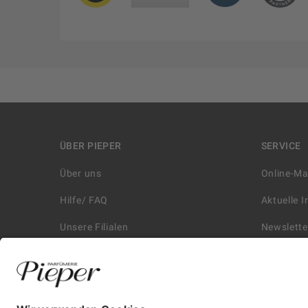
ÜBER PIEPER
SERVICE
Über uns
Online-M
Hilfe/ FAQ
Aktuelle 
Unsere Filialen
Newslette
Kontakt
Retouren
Historie
Zahlungs
Affiliate
Versand &