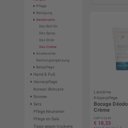
Pflege
Biotherm
Reinigung
Deodorants
Juvena
Deo Roll-On
KIEHL'S
Deo Spray
Lancôme
Deo Stick
MBR
Deo Creme
NUXE
Accessoires
Nahrungsergänzung
Babypflege
Hand & Fuß
Herrenpflege
Korean Skincare
Lancôme
Sonnen
Körperpflege
Bocage Déodo
Sets
Crème
Pflege Neuheiten
UVP* € 29,99
Pflege im Sale
€ 18,33
Tipps gegen trockene
50 ml (€ 366,60 / 1 l)