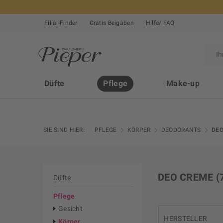
Filial-Finder
Gratis Beigaben
Hilfe/ FAQ
Düfte
Pflege
Make-up
SIE SIND HIER:
PFLEGE
KÖRPER
DEODORANTS
DEO
DEO CREME
(
Düfte
Pflege
Gesicht
HERSTELLER
Körper