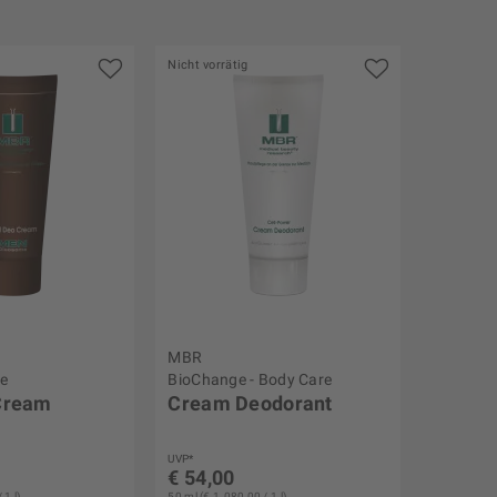
Nicht vorrätig
MBR
e
BioChange - Body Care
Cream
Cream Deodorant
UVP*
€ 54,00
 1 l)
50 ml (€ 1.080,00 / 1 l)