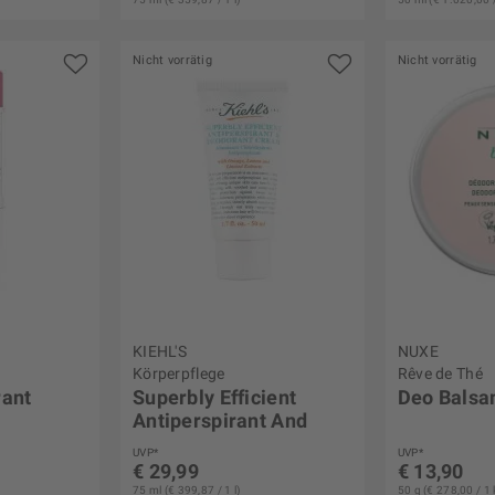
Nicht vorrätig
Nicht vorrätig
KIEHL'S
NUXE
Körperpflege
Rêve de Thé
ant
Superbly Efficient
Deo Bals
Antiperspirant And
Deodorant...
UVP*
UVP*
€ 29,99
€ 13,90
75 ml (€ 399,87 / 1 l)
50 g (€ 278,00 / 1 