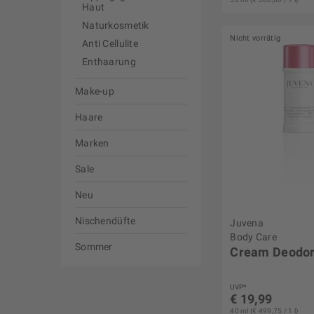
Haut
Naturkosmetik
Nicht vorrätig
Anti Cellulite
Enthaarung
Make-up
Haare
Marken
Sale
Neu
Nischendüfte
Juvena
Body Care
Sommer
Cream Deodor
UVP*
€ 19,99
40 ml (€ 499,75 / 1 l)