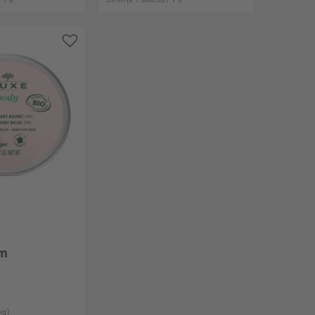
am
kg)