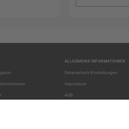
ALLGEMEINE INFORMATIONEN
agazin
Datenschutz-Einstellungen
Informationen
Impressum
r
AGB
Datenschutzerklärung
arten
Widerrufsbelehrung
 Lieferung
AGB für die Gutscheinkarte