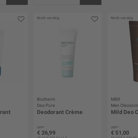
Nicht vorrätig
Nicht vorrätig
von
€ 13,90
bis
€ 54,00
Biotherm
MBR
Deo Pure
Men Oleosom
rant
Deodorant Crème
Mild Deo 
UVP*
UVP*
€ 26,99
€ 51,00
75 ml (€ 359,87 / 1 l)
50 ml (€ 1.020,00 /