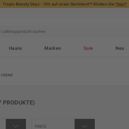
Tropic Beauty Days - 10% auf unser Sortiment*! Klicken Sie
*hier*
Haare
Marken
Sale
Neu
 CREME
7 PRODUKTE)
PREIS