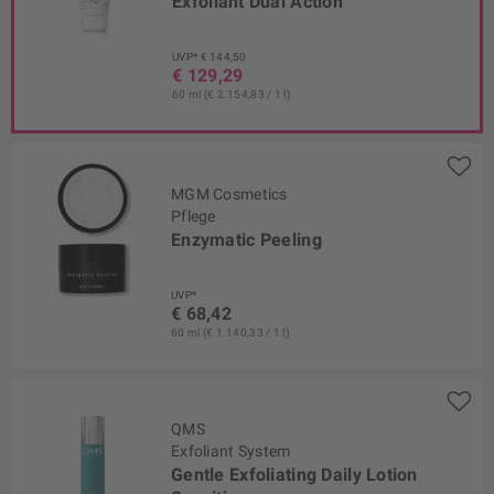
Exfoliant Dual Action
UVP* € 144,50
€ 129,29
60 ml (€ 2.154,83 / 1 l)
MGM Cosmetics
Pflege
Enzymatic Peeling
UVP*
€ 68,42
60 ml (€ 1.140,33 / 1 l)
QMS
Exfoliant System
Gentle Exfoliating Daily Lotion