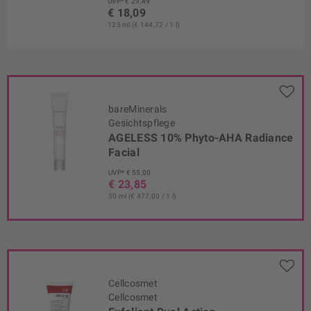
UVP* € 29,49
€ 18,09
125 ml (€ 144,72 / 1 l)
bareMinerals
Gesichtspflege
AGELESS 10% Phyto-AHA Radiance
Facial
UVP* € 55,00
€ 23,85
50 ml (€ 477,00 / 1 l)
Cellcosmet
Cellcosmet