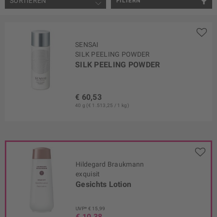
SORTIEREN
FILTERN
SENSAI
SILK PEELING POWDER
SILK PEELING POWDER
€ 60,53
40 g (€ 1.513,25 / 1 kg)
Hildegard Braukmann
exquisit
Gesichts Lotion
UVP* € 15,99
€ 10,38