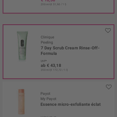
200 ml (€ 51,90 / 1 l)
Clinique
Peeling
7 Day Scrub Cream Rinse-Off-
Formula
UVP*
ab € 43,18
250 ml (€ 172,72 / 1 l)
Payot
My Payot
Essence micro-exfoliante éclat