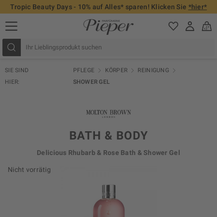
Tropic Beauty Days - 10% auf Alles* sparen! Klicken Sie
*hier*
SIE SIND
PFLEGE
KÖRPER
REINIGUNG
HIER:
SHOWER GEL
BATH & BODY
Delicious Rhubarb & Rose Bath & Shower Gel
Nicht vorrätig