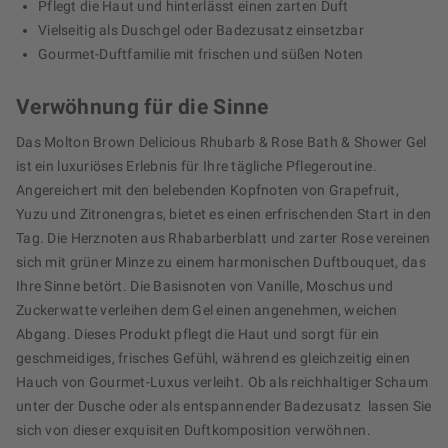
Pflegt die Haut und hinterlässt einen zarten Duft
Vielseitig als Duschgel oder Badezusatz einsetzbar
Gourmet-Duftfamilie mit frischen und süßen Noten
Verwöhnung für die Sinne
Das Molton Brown Delicious Rhubarb & Rose Bath & Shower Gel
ist ein luxuriöses Erlebnis für Ihre tägliche Pflegeroutine.
Angereichert mit den belebenden Kopfnoten von Grapefruit,
Yuzu und Zitronengras, bietet es einen erfrischenden Start in den
Tag. Die Herznoten aus Rhabarberblatt und zarter Rose vereinen
sich mit grüner Minze zu einem harmonischen Duftbouquet, das
Ihre Sinne betört. Die Basisnoten von Vanille, Moschus und
Zuckerwatte verleihen dem Gel einen angenehmen, weichen
Abgang. Dieses Produkt pflegt die Haut und sorgt für ein
geschmeidiges, frisches Gefühl, während es gleichzeitig einen
Hauch von Gourmet-Luxus verleiht. Ob als reichhaltiger Schaum
unter der Dusche oder als entspannender Badezusatz  lassen Sie
sich von dieser exquisiten Duftkomposition verwöhnen.