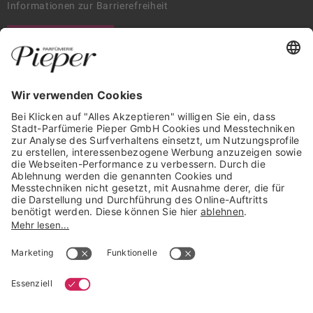
Informationen zur Barrierefreiheit
WIDERRUF ERKLÄREN
GARANTIERTE SICHERHEIT
Trusted Shops Mitglied seit 2010
* unverbindliche Preisempfehlung der Verbundgruppe beauty alliance
Deutschland GmbH & Co KG, Große-Kurfürsten-Str. 75, 33615 Bielefeld