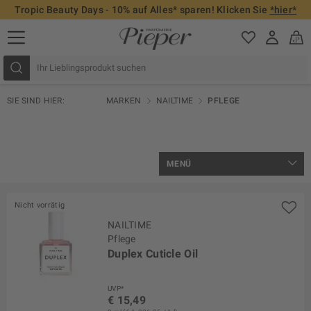
Tropic Beauty Days - 10% auf Alles* sparen! Klicken Sie
*hier*
SIE SIND HIER:
MARKEN
NAILTIME
PFLEGE
MENÜ
Nicht vorrätig
NAILTIME
Pflege
Duplex Cuticle Oil
UVP*
€ 15,49