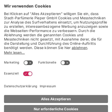
GARANTIERTE SICHERHEIT
Trusted Shops Mitglied seit 2010
* unverbindliche Preisempfehlung der Verbundgruppe beauty alliance
Deutschland GmbH & Co KG, Große-Kurfürsten-Str. 75, 33615 Bielefeld
NACH OBEN