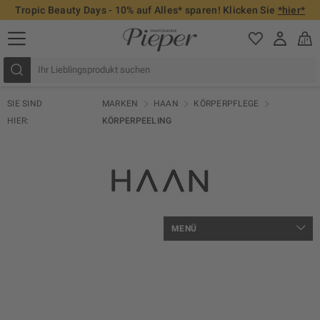
Tropic Beauty Days - 10% auf Alles* sparen! Klicken Sie
*hier*
SIE SIND
MARKEN
HAAN
KÖRPERPFLEGE
HIER:
KÖRPERPEELING
MENÜ