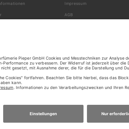
Informationen
Impressum
r
AGB
Datenschutzerklärung
arten
Widerrufsbelehrung
 Lieferung
AGB für die Gutscheinkarte
rter Händler/ YBPN
Informationen zur Barrierefreihe
WIDERRUF ERKLÄREN
NACH OBEN