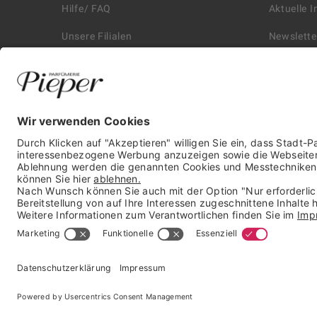
Hilfe/ FAQ
Aktuelle 
Unsere Filialen
Newslette
Kontakt
Retouren
Historie
Zahlungs
Affiliate
Versand &
Karriere
Autorisie
Presse
* unverbindliche Preisempfehlung der Verbundgruppe beauty alliance
Deutschland GmbH & Co KG, Große-Kurfürsten-Str. 75, 33615 Bielefeld