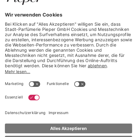
GARANTIERTE SICHERHEIT
Trusted Shops Mitglied seit 2010
* unverbindliche Preisempfehlung der Verbundgruppe beauty alliance
Deutschland GmbH & Co KG, Große-Kurfürsten-Str. 75, 33615 Bielefeld
NACH OBEN