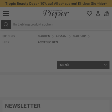
Tropic Beauty Days - 10% auf Alles* sparen! Klicken Sie
*hier*
SIE SIND
MARKEN
ARMANI
MAKE-UP
HIER:
ACCESSOIRES
MENÜ
NEWSLETTER