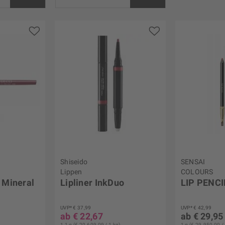
BÖRLIND
von
€ 6,02
bis
€ 58,00
Shiseido
SENSAI
Lippen
COLOURS
 Mineral
Lipliner InkDuo
LIP PENCI
UVP* € 37,99
UVP* € 42,99
ab € 22,67
ab € 29,95
TY
1,1 g (€ 20.609,09 / 1 kg)
1 g (€ 29.950,00 / 