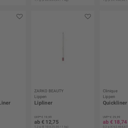
ZARKO BEAUTY
Clinique
Lippen
Lippen
Liner
Lipliner
Quickliner
UVP* € 19,99
UVP* € 29,99
ab € 12,75
ab € 18,74
1,2 g (€ 10.625,00 / 1 kg)
0,3 g (€ 62.466,67 