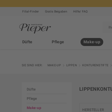
Filial-Finder
Gratis Beigaben
Hilfe/ FAQ
Düfte
Pflege
Make-up
SIE SIND HIER:
MAKE-UP
LIPPEN
KONTURENSTIFTE
LIPPENKONT
Düfte
Pflege
Make-up
HERSTELLER