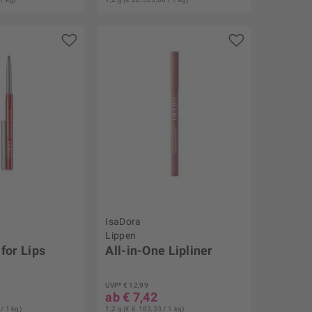
IsaDora
Lippen
 for Lips
All-in-One Lipliner
UVP* € 12,99
ab € 7,42
/ 1 kg)
1,2 g (€ 6.183,33 / 1 kg)