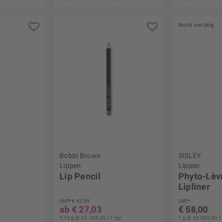
Nicht vorrätig
Bobbi Brown
SISLEY
Lippen
Lippen
Lip Pencil
Phyto-Lèv
Lipliner
UVP* € 43,99
UVP*
ab € 27,03
€ 58,00
1,15 g (€ 23.504,35 / 1 kg)
1 g (€ 58.000,00 / 