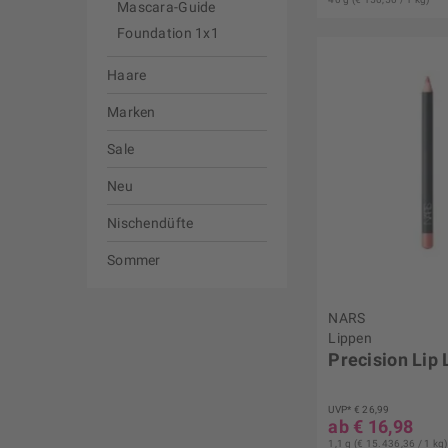
Mascara-Guide
Foundation 1x1
Haare
Marken
Sale
Neu
Nischendüfte
Sommer
NARS
Lippen
Precision Lip 
UVP* € 26,99
ab € 16,98
1,1 g (€ 15.436,36 / 1 kg)