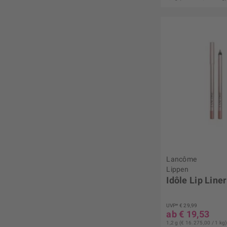
Lancôme
Lippen
Idôle Lip Liner
UVP* € 29,99
ab € 19,53
1,2 g (€ 16.275,00 / 1 kg)