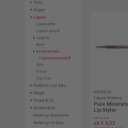
Teint
Augen
ANNEMARIE 
Lippen
ARTDECO
Lippenstifte
Bobbi Brown
Liquid Lipstick
Clinique
Lipgloss
DIOR
Balm
Dr. Hauschka
Konturenstifte
Estée Lauder
Lippenkonturenstift
Sets
Givenchy
Primer
Guerlain
Top Coat
IsaDora
Paletten und Sets
Lancôme
ARTDECO
Nägel
NARS
Lippen-Makeup
Pinsel & Co.
SENSAI
Pure Minerals
Accessoires
Lip Styler
Shiseido
Make-up Neuheiten
SISLEY
UVP* € 9,99
ab € 6,02
Make-up im Sale
ZARKO BEAU
40 g (€ 150,50 / 1 kg)