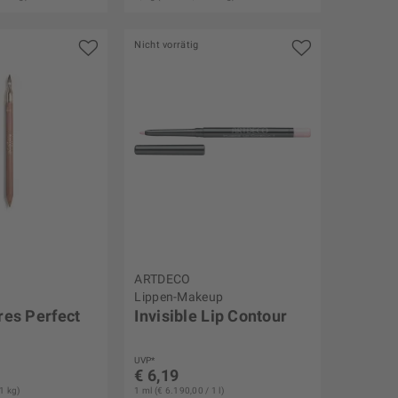
Nicht vorrätig
ARTDECO
Lippen-Makeup
res Perfect
Invisible Lip Contour
UVP*
€ 6,19
1 kg)
1 ml (€ 6.190,00 / 1 l)