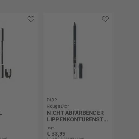
DIOR
Rouge Dior
L
NICHT ABFÄRBENDER
LIPPENKONTURENSTIFT
–...
UVP*
€ 33,99
1 kg)
1,2 g (€ 28.325,00 / 1 kg)