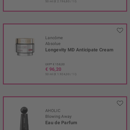
50 ml (€ 2.196,80 / 1 l)
Lancôme
Absolue
Longevity MD Anticipate Cream
UVP* € 158,00
€ 96,20
50 ml (€ 1.924,00 / 1 l)
AHOLIC
Blowing Away
Eau de Parfum