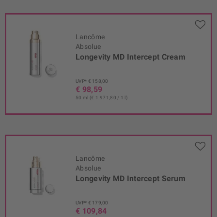
Lancôme
Absolue
Longevity MD Intercept Cream
UVP* € 158,00
€ 98,59
50 ml (€ 1.971,80 / 1 l)
Lancôme
Absolue
Longevity MD Intercept Serum
UVP* € 179,00
€ 109,84