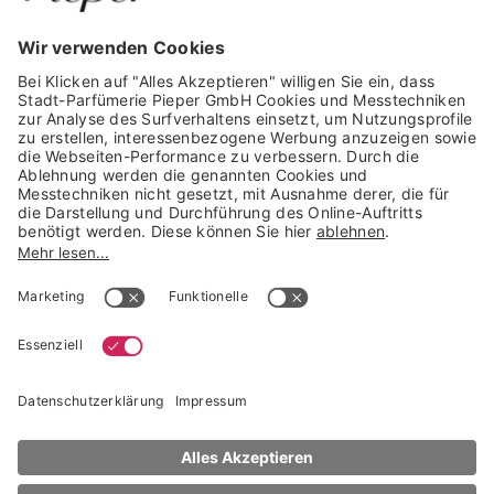
GARANTIERTE SICHERHEIT
Trusted Shops Mitglied seit 2010
* unverbindliche Preisempfehlung der Verbundgruppe beauty alliance
Deutschland GmbH & Co KG, Große-Kurfürsten-Str. 75, 33615 Bielefeld
NACH OBEN