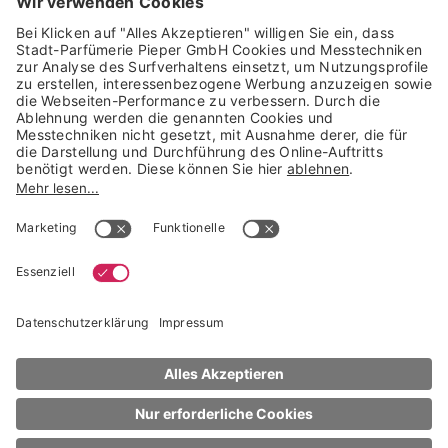
Trusted Shops Mitglied seit 2010
* unverbindliche Preisempfehlung der Verbundgruppe beauty alliance
Deutschland GmbH & Co KG, Große-Kurfürsten-Str. 75, 33615 Bielefeld
NACH OBEN
Smashbox
Foundation
Studio Skin 24 Hour Wear Hydra Foundation