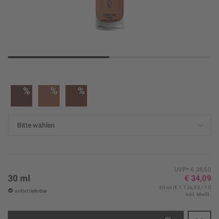
%
%
%
UVP* € 38,50
30 ml
€ 34,09
30 ml (€ 1.136,33 / 1 l)
sofort lieferbar
inkl. MwSt.