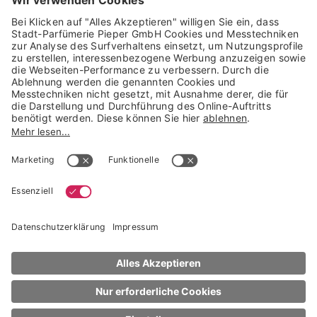
Trusted Shops Mitglied seit 2010
* unverbindliche Preisempfehlung der Verbundgruppe beauty alliance
Deutschland GmbH & Co KG, Große-Kurfürsten-Str. 75, 33615 Bielefeld
NACH OBEN