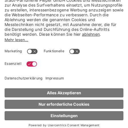
Trusted Shops Mitglied seit 2010
* unverbindliche Preisempfehlung der Verbundgruppe beauty alliance
Deutschland GmbH & Co KG, Große-Kurfürsten-Str. 75, 33615 Bielefeld
NACH OBEN