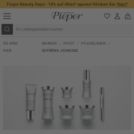
Tropic Beauty Days - 10% auf Alles* sparen! Klicken Sie
*hier*
SIE SIND
MARKEN
PAYOT
PFLEGELINIEN
HIER:
SUPRÊME JEUNESSE