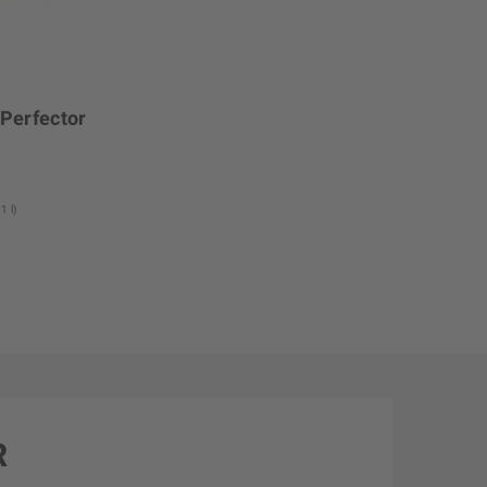
 Perfector
1 l)
R