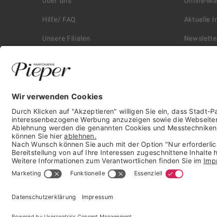
Über uns
Online-M
Hilfe/ FAQ
Aktuelle 
Unsere Filialen
Newslette
Kontakt
Retouren
Historie
Zahlungs
Affiliate
Versand &
Karriere
Autorisie
Presse
* unverbindliche Preisempfehlung der Verbundgruppe beauty alliance
Deutschland GmbH & Co KG, Große-Kurfürsten-Str. 75, 33615 Bielefeld