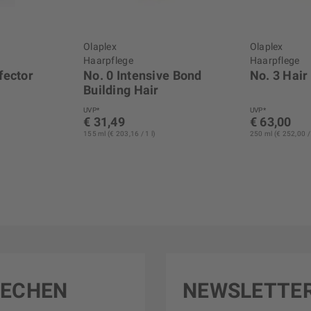
Olaplex
Olaplex
Haarpflege
Haarpflege
fector
No. 0 Intensive Bond
No. 3 Hair
Building Hair
Treatment
UVP*
UVP*
€ 31,49
€ 63,00
155 ml (€ 203,16 / 1 l)
250 ml (€ 252,00 / 
RECHEN
NEWSLETTE