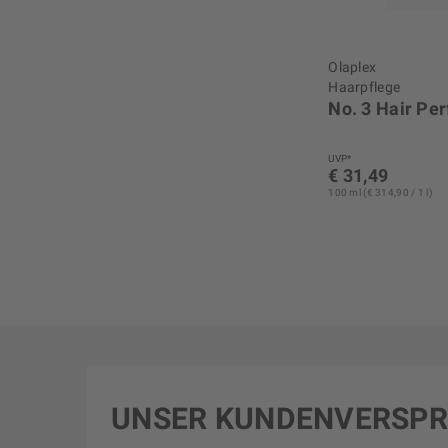
Olaplex
Haarpflege
No. 3 Hair Per
UVP*
€ 31,49
100 ml (€ 314,90 / 1 l)
UNSER KUNDENVERSP