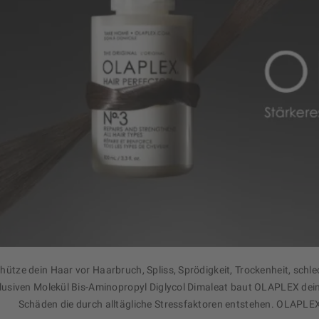
hütze dein Haar vor Haarbruch, Spliss, Sprödigkeit, Trockenheit, sch
klusiven Molekül Bis-Aminopropyl Diglycol Dimaleat baut OLAPLEX dein
Schäden die durch alltägliche Stressfaktoren entstehen. OLAPLEX 