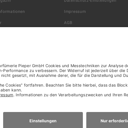
agazin
Datenschutz-Einstellungen
Informationen
Impressum
r
AGB
Datenschutzerklärung
arten
Widerrufsbelehrung
 Lieferung
AGB für die Gutscheinkarte
rter Händler/ YBPN
Informationen zur Barrierefreihe
WIDERRUF ERKLÄREN
NACH OBEN