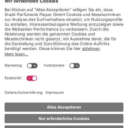
Trusted Shops Mitglied seit 2010
* unverbindliche Preisempfehlung der Verbundgruppe beauty alliance
Deutschland GmbH & Co KG, Große-Kurfürsten-Str. 75, 33615 Bielefeld
NACH OBEN