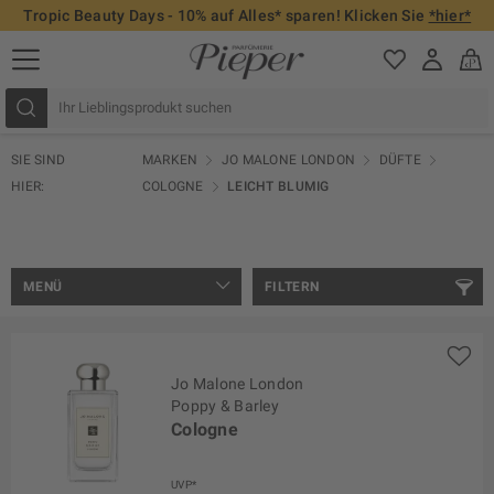
Tropic Beauty Days - 10% auf Alles* sparen! Klicken Sie
*hier*
SIE SIND
MARKEN
JO MALONE LONDON
DÜFTE
HIER:
COLOGNE
LEICHT BLUMIG
MENÜ
FILTERN
Jo Malone London
Poppy & Barley
Cologne
UVP*