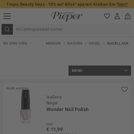
Tropic Beauty Days - 10% auf Alles* sparen! Klicken Sie
*hier*
SIE SIND HIER:
MARKEN
ISADORA
NÄGEL
NAGELLACK
MENÜ
Nicht vorrätig
IsaDora
Nägel
Wonder Nail Polish
UVP*
€ 11,99