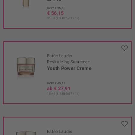
UVP* € 95,50
€ 56,15
30 ml (€ 1.871,67 / 1 l)
Estée Lauder
Revitalizing Supreme+
Youth Power Creme
UVP* € 45,99
ab € 27,91
15 ml (€ 1.860,67 / 1 l)
Estée Lauder