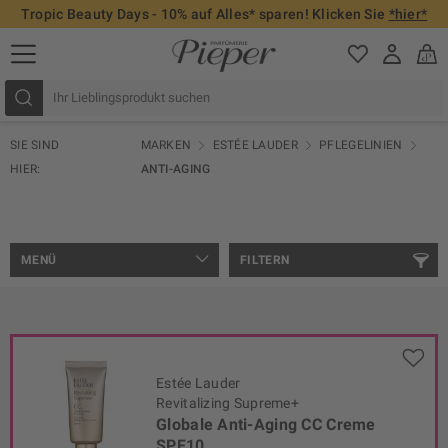
Tropic Beauty Days - 10% auf Alles* sparen! Klicken Sie
*hier*
SIE SIND
MARKEN
ESTÉE LAUDER
PFLEGELINIEN
HIER:
ANTI-AGING
MENÜ
FILTERN
Estée Lauder
Revitalizing Supreme+
Globale Anti-Aging CC Creme
SPF10