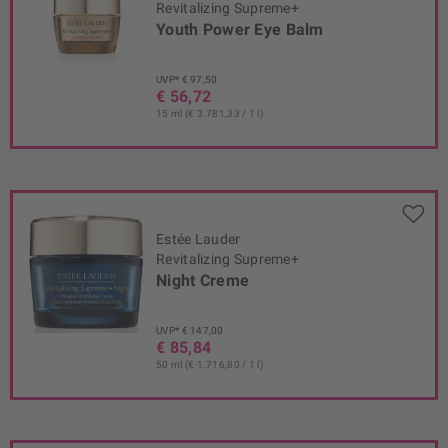
Revitalizing Supreme+
Youth Power Eye Balm
UVP* € 97,50
€ 56,72
15 ml (€ 3.781,33 / 1 l)
Estée Lauder
Revitalizing Supreme+
Night Creme
UVP* € 147,00
€ 85,84
50 ml (€ 1.716,80 / 1 l)