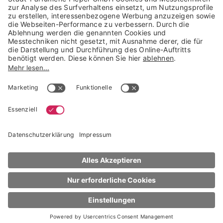
Trusted Shops Mitglied seit 2010
* unverbindliche Preisempfehlung der Verbundgruppe beauty alliance
Deutschland GmbH & Co KG, Große-Kurfürsten-Str. 75, 33615 Bielefeld
NACH OBEN