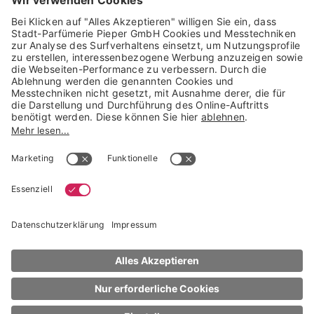
Trusted Shops Mitglied seit 2010
* unverbindliche Preisempfehlung der Verbundgruppe beauty alliance
Deutschland GmbH & Co KG, Große-Kurfürsten-Str. 75, 33615 Bielefeld
NACH OBEN