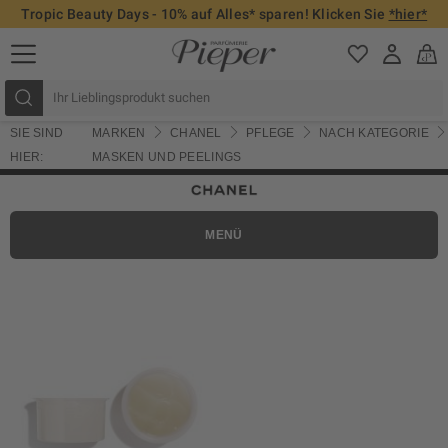
Tropic Beauty Days - 10% auf Alles* sparen! Klicken Sie
*hier*
SIE SIND
MARKEN
CHANEL
PFLEGE
NACH KATEGORIE
HIER:
MASKEN UND PEELINGS
MENÜ