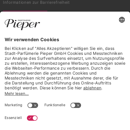
Informationen zur Barrierefreiheit
WIDERRUF ERKLÄREN
GARANTIERTE SICHERHEIT
Trusted Shops Mitglied seit 2010
* unverbindliche Preisempfehlung der Verbundgruppe beauty alliance
Deutschland GmbH & Co KG, Große-Kurfürsten-Str. 75, 33615 Bielefeld