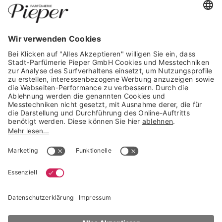
GARANTIERTE SICHERHEIT
Trusted Shops Mitglied seit 2010
* unverbindliche Preisempfehlung der Verbundgruppe beauty alliance
Deutschland GmbH & Co KG, Große-Kurfürsten-Str. 75, 33615 Bielefeld