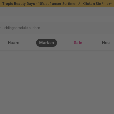
Tropic Beauty Days - 10% auf unser Sortiment*! Klicken Sie
*hier*
Haare
Marken
Sale
Neu