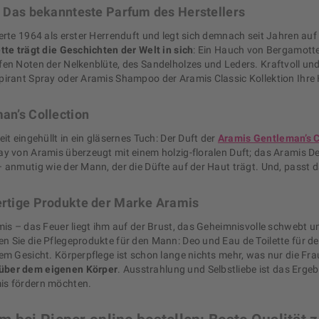
: Das bekannteste Parfum des Herstellers
erte 1964 als erster Herrenduft und legt sich demnach seit Jahren au
tte trägt die Geschichten der Welt in sich
: Ein Hauch von Bergamotte
en Noten der Nelkenblüte, des Sandelholzes und Leders. Kraftvoll und 
pirant Spray oder Aramis Shampoo der Aramis Classic Kollektion Ihre
an’s Collection
eit eingehüllt in ein gläsernes Tuch: Der Duft der
Aramis Gentleman’s C
ay von Aramis überzeugt mit einem holzig-floralen Duft; das Aramis D
 anmutig wie der Mann, der die Düfte auf der Haut trägt. Und, passt 
rtige Produkte der Marke Aramis
mis – das Feuer liegt ihm auf der Brust, das Geheimnisvolle schwebt 
n Sie die Pflegeprodukte für den Mann: Deo und Eau de Toilette für d
em Gesicht. Körperpflege ist schon lange nichts mehr, was nur die Frau 
über dem eigenen Körper
. Ausstrahlung und Selbstliebe ist das Erge
is fördern möchten.