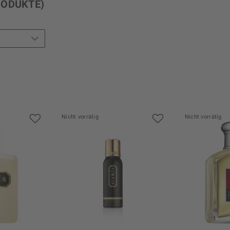
RODUKTE)
€ 37,49
bis
€ 107,50
Nicht vorrätig
Nicht vorrätig