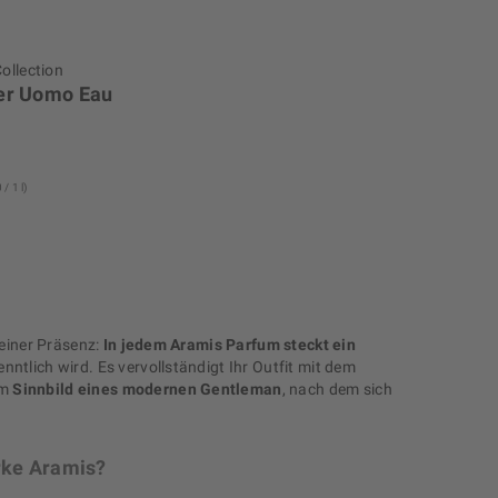
ollection
er Uomo Eau
/ 1 l)
seiner Präsenz:
In jedem Aramis Parfum steckt ein
nntlich wird. Es vervollständigt Ihr Outfit mit dem
um
Sinnbild eines modernen Gentleman
, nach dem sich
rke Aramis?