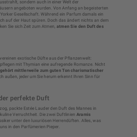
sstrahlt, sondern auch in einer Welt der
ufhäusern angeboten wurden. Von Anfang an begeisterten
 Yorker Gesellschaft. Während ein Parfum damals ein
ich auf der Haut spüren. Doch das ändert nichts an dem
nken Sie sich Zeit zum Atmen,
atmen Sie den Duft des
vereinen exotische Düfte aus der Pflanzenwelt:
i pflegen mit Thymian eine aufregende Romanze. Nicht
gehört mittlerweile zum guten Ton charismatischer
h außen, jeder um Sie herum erkennt Ihren Sinn für
der perfekte Duft
 zog, packte Estée Lauder den Duft des Mannes in
uline Verruchtheit. Die zwei Duftlinien
Aramis
iker unter den luxuriösen Herrendüften. Alles, was
uns in den Parfümerien Pieper.