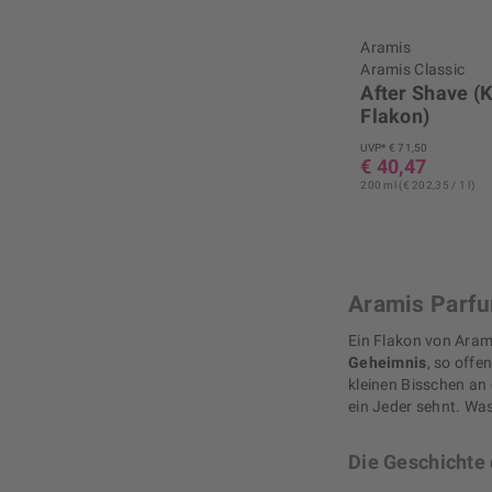
Aramis
Aramis Classic
After Shave (K
Flakon)
UVP* € 71,50
€ 40,47
200 ml (€ 202,35 / 1 l)
Aramis Parfu
Ein Flakon von Arami
Geheimnis
, so offe
kleinen Bisschen an
ein Jeder sehnt. Wa
Die Geschichte