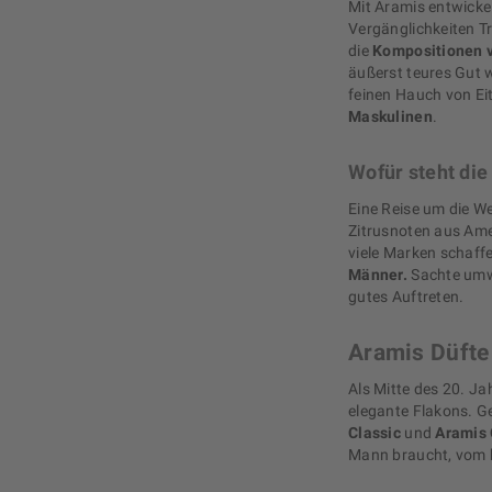
Mit Aramis entwickel
Vergänglichkeiten T
die
Kompositionen v
äußerst teures Gut 
feinen Hauch von Ei
Maskulinen
.
Wofür steht di
Eine Reise um die We
Zitrusnoten aus Ame
viele Marken schaffe
Männer.
Sachte umwe
gutes Auftreten.
Aramis Düfte 
Als Mitte des 20. J
elegante Flakons. Ge
Classic
und
Aramis 
Mann braucht, vom h