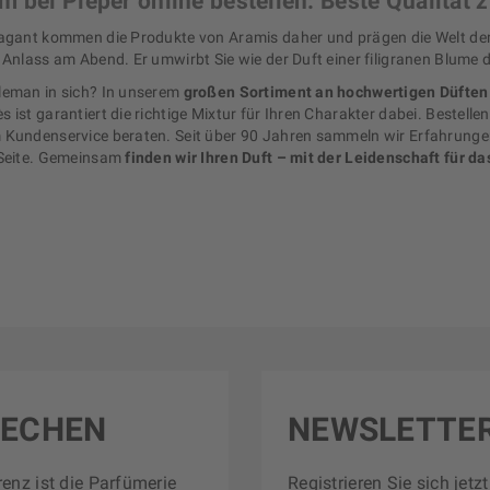
 bei Pieper online bestellen: Beste Qualität 
agant kommen die Produkte von Aramis daher und prägen die Welt der He
 Anlass am Abend. Er umwirbt Sie wie der Duft einer filigranen Blume d
leman in sich? In unserem
großen Sortiment an hochwertigen Düften
 ist garantiert die richtige Mixtur für Ihren Charakter dabei. Bestelle
 Kundenservice beraten. Seit über 90 Jahren sammeln wir Erfahrungen
 Seite. Gemeinsam
finden wir Ihren Duft – mit der Leidenschaft für da
RECHEN
NEWSLETTE
renz ist die Parfümerie
Registrieren Sie sich jet