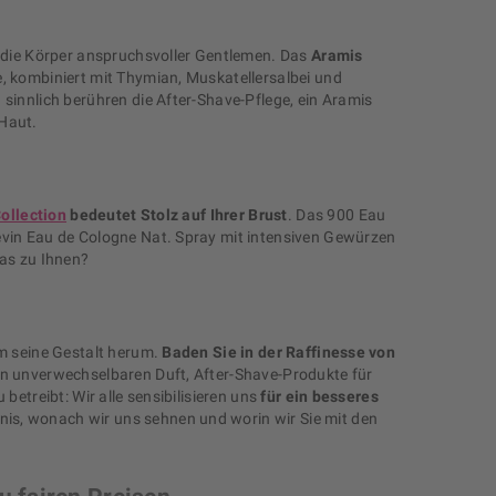
f die Körper anspruchsvoller Gentlemen. Das
Aramis
, kombiniert mit Thymian, Muskatellersalbei und
sinnlich berühren die After-Shave-Pflege, ein Aramis
 Haut.
ollection
bedeutet Stolz auf Ihrer Brust
. Das 900 Eau
evin Eau de Cologne Nat. Spray mit intensiven Gewürzen
das zu Ihnen?
um seine Gestalt herum.
Baden Sie in der Raffinesse von
en unverwechselbaren Duft, After-Shave-Produkte für
betreibt: Wir alle sensibilisieren uns
für ein besseres
bnis, wonach wir uns sehnen und worin wir Sie mit den