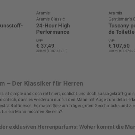
Aramis
Aramis
Aramis Classic
Gentleman's C
unsstoff-
24-Hour High
Tuscany p
Performance
de Toilette
Antiperspirant Spray
UVP*
UVP*
€ 37,49
€ 107,50
200 ml (€ 187,45 / 1 l)
100 ml (€ 1.075,00 
m – Der Klassiker für Herren
s ist simple und doch raffiniert, schlicht und doch aussagekräftig in 
nsichtlich, dass es wiederum nur für den Mann mit Auge zum Detail erke
 extra Raffinesse. Es macht Sie zum Träger guten Geschmacks und z
s für ein Mann möchten Sie sein?
 der exklusiven Herrenparfums: Woher kommt die Ma