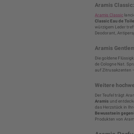
Aramis Classic
Aramis Classic
lanci
Classic Eau de Toile
würzigem Leder treff
Deodorant, Antipers
Aramis Gentlem
Die goldene Flüssigk
de Cologne Nat. Spr
auf Zitrusakzenten –
Weitere hochwe
Der Teufel trägt Ara
Aramis
und entdecke
das Herzstück in Ihr
Bewusstsein gegen
Produkten von Aram