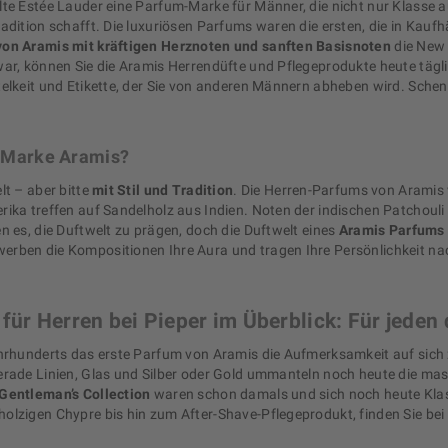
te Estée Lauder eine Parfum-Marke für Männer, die nicht nur Klasse au
radition schafft. Die luxuriösen Parfums waren die ersten, die in Ka
on Aramis mit kräftigen Herznoten und sanften Basisnoten
die New
war, können Sie die Aramis Herrendüfte und Pflegeprodukte heute tägl
telkeit und Etikette, der Sie von anderen Männern abheben wird. Sche
e Marke Aramis?
lt – aber bitte
mit Stil und Tradition
. Die Herren-Parfums von Aramis 
rika treffen auf Sandelholz aus Indien. Noten der indischen Patchoul
n es, die Duftwelt zu prägen, doch die Duftwelt eines
Aramis Parfums 
rben die Kompositionen Ihre Aura und tragen Ihre Persönlichkeit nac
für Herren bei Pieper im Überblick: Für jeden 
ahrhunderts das erste Parfum von Aramis die Aufmerksamkeit auf sich
rade Linien, Glas und Silber oder Gold ummanteln noch heute die mask
Gentleman’s Collection
waren schon damals und sich noch heute Klass
olzigen Chypre bis hin zum After-Shave-Pflegeprodukt, finden Sie bei 