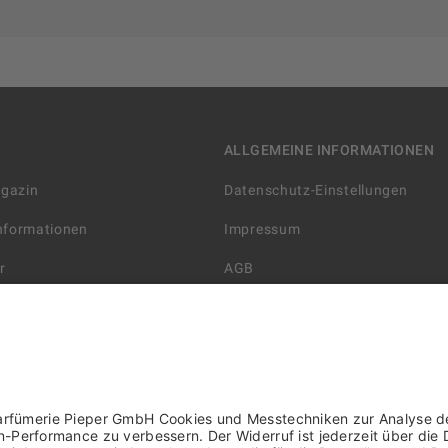
ALLGEMEINE INFORMATIONEN
agazin
Datenschutz-Einstellungen
Informationen
Impressum
r
AGB
Datenschutzerklärung
arten
Widerrufsbelehrung
 Lieferung
AGB für die Gutscheinkarte
rter Händler/ YBPN
Informationen zur Barrierefreihe