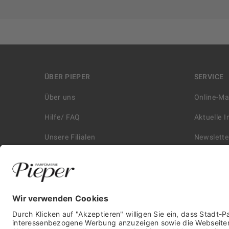
ÜBER PIEPER
SERVICE
Über uns
Online-M
Hilfe/ FAQ
Aktuelle 
Unsere Filialen
Newslette
Kontakt
Retouren
Historie
Zahlungs
Affiliate
Versand &
Karriere
Autorisie