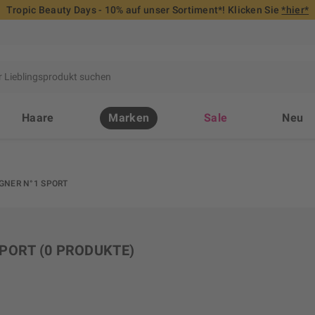
Tropic Beauty Days - 10% auf unser Sortiment*! Klicken Sie
*hier*
Haare
Marken
Sale
Neu
IGNER N°1 SPORT
SPORT
(0 PRODUKTE)