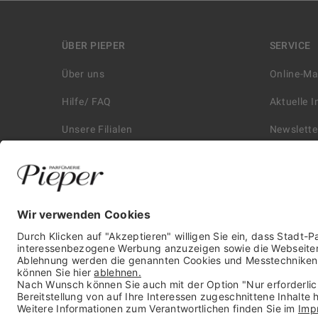
ÜBER PIEPER
SERVICE
Über uns
Online-M
Hilfe/ FAQ
Aktuelle 
Unsere Filialen
Newslette
Kontakt
Retouren
Historie
Zahlungs
Affiliate
Versand &
Karriere
Autorisie
Presse