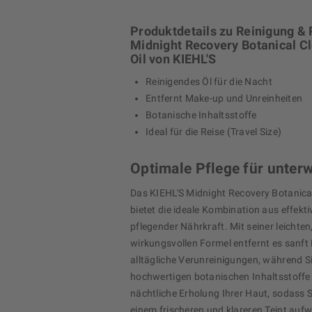
Produktdetails zu Reinigung & 
Midnight Recovery Botanical C
Oil von KIEHL'S
Reinigendes Öl für die Nacht
Entfernt Make-up und Unreinheiten
Botanische Inhaltsstoffe
Ideal für die Reise (Travel Size)
Optimale Pflege für unter
Das KIEHL'S Midnight Recovery Botanical
bietet die ideale Kombination aus effekt
pflegender Nährkraft. Mit seiner leichte
wirkungsvollen Formel entfernt es sanf
alltägliche Verunreinigungen, während Si
hochwertigen botanischen Inhaltsstoffe 
nächtliche Erholung Ihrer Haut, sodass 
einem frischeren und klareren Teint auf