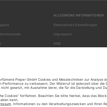
ALLGEMEINE INFORMATIONEN
agazin
Datenschutz-Einstellungen
Informationen
Impressum
r
AGB
Datenschutzerklärung
arten
Widerrufsbelehrung
 Lieferung
AGB für die Gutscheinkarte
rter Händler/ YBPN
Informationen zur Barrierefreihe
WIDERRUF ERKLÄREN