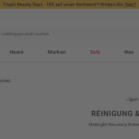
Tropic Beauty Days - 10% auf unser Sortiment*! Klicken Sie
*hier*
Haare
Marken
Sale
Neu
NSING
REINIGUNG 
Midnight Recovery Botan