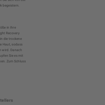
k begeistern.
öße in Ihre
ight Recovery
in die trockene
ie Haut, sodass
ch wird. Danach
upfen Sie es mit
ken. Zum Schluss
tellers