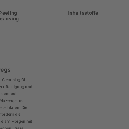
Peeling
Inhaltsstoffe
leansing
wegs
 Cleansing Oil
iver Reinigung und
n, dennoch
t Make-up und
e schlafen. Die
fördern die
Sie am Morgen mit
wachen. Diese