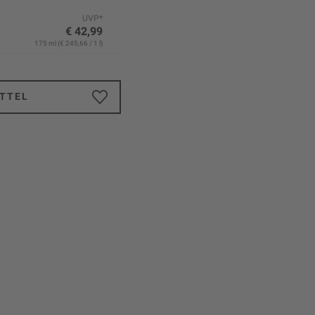
UVP*
€ 42,99
175 ml (€ 245,66 / 1 l)
TTEL