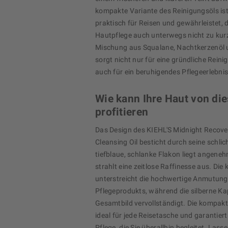
kompakte Variante des Reinigungsöls is
praktisch für Reisen und gewährleistet, 
Hautpflege auch unterwegs nicht zu kur
Mischung aus Squalane, Nachtkerzenöl 
sorgt nicht nur für eine gründliche Rein
auch für ein beruhigendes Pflegeerlebnis
Wie kann Ihre Haut von di
profitieren
Das Design des KIEHL'S Midnight Recove
Cleansing Oil besticht durch seine schlic
tiefblaue, schlanke Flakon liegt angene
strahlt eine zeitlose Raffinesse aus. Die 
unterstreicht die hochwertige Anmutung
Pflegeprodukts, während die silberne Ka
Gesamtbild vervollständigt. Die kompak
ideal für jede Reisetasche und garantiert 
Pflege, die Sie überallhin begleitet. Lass