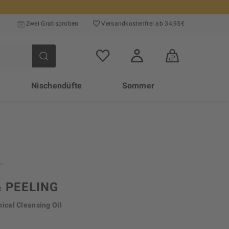
Zwei Gratisproben
Versand­kosten­frei ab 34,95€
Nischendüfte
Sommer
& PEELING
ical Cleansing Oil