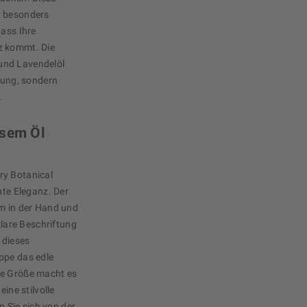
t besonders
dass Ihre
z kommt. Die
und Lavendelöl
igung, sondern
.
esem Öl
ry Botanical
hte Eleganz. Der
hm in der Hand und
klare Beschriftung
 dieses
ppe das edle
te Größe macht es
eine stilvolle
en Sie sich von der