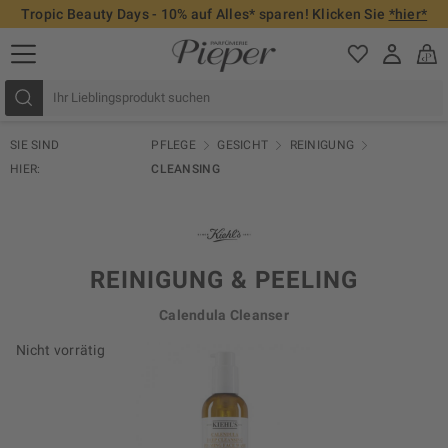
Tropic Beauty Days - 10% auf Alles* sparen! Klicken Sie
*hier*
SIE SIND
PFLEGE
GESICHT
REINIGUNG
HIER:
CLEANSING
REINIGUNG & PEELING
Calendula Cleanser
Nicht vorrätig