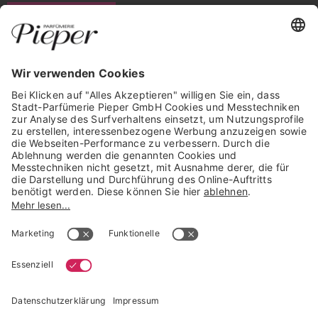
WIDERRUF ERKLÄREN
GARANTIERTE SICHERHEIT
Trusted Shops Mitglied seit 2010
* unverbindliche Preisempfehlung der Verbundgruppe beauty alliance
Deutschland GmbH & Co KG, Große-Kurfürsten-Str. 75, 33615 Bielefeld