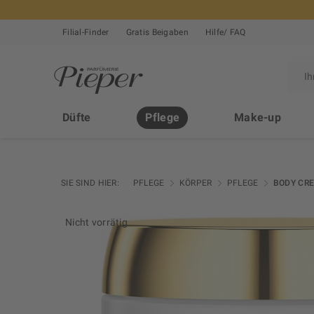
Filial-Finder
Gratis Beigaben
Hilfe/ FAQ
Düfte
Pflege
Make-up
SIE SIND HIER:
PFLEGE
KÖRPER
PFLEGE
BODY CR
Nicht vorrätig