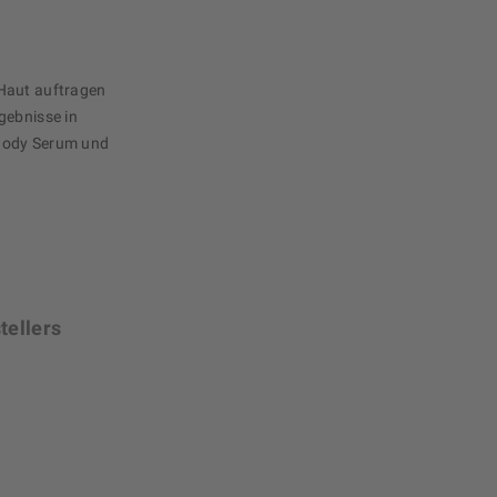
Haut auftragen
gebnisse in
Body Serum und
tellers