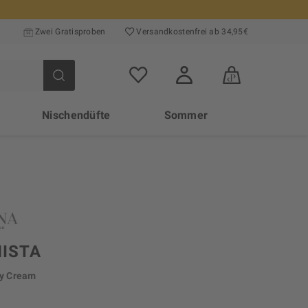
Zwei Gratisproben
Versand­kosten­frei ab 34,95€
Nischendüfte
Sommer
NISTA
y Cream