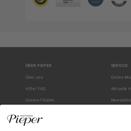
ÜBER PIEPER
SERVICE
Über uns
Online-M
Hilfe/ FAQ
Aktuelle 
Unsere Filialen
Newslette
Kontakt
Retouren
Historie
Zahlungs