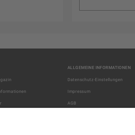
ALLGEMEINE INFORMATIONEN
agazin
Datenschutz-Einstellungen
Informationen
Impressum
r
AGB
Datenschutzerklärung
arten
Widerrufsbelehrung