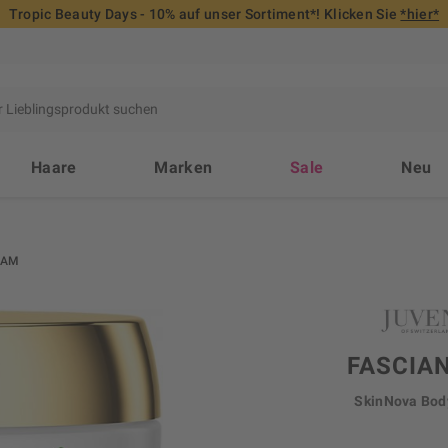
Tropic Beauty Days - 10% auf unser Sortiment*! Klicken Sie
*hier*
Haare
Marken
Sale
Neu
EAM
FASCIA
SkinNova Bod