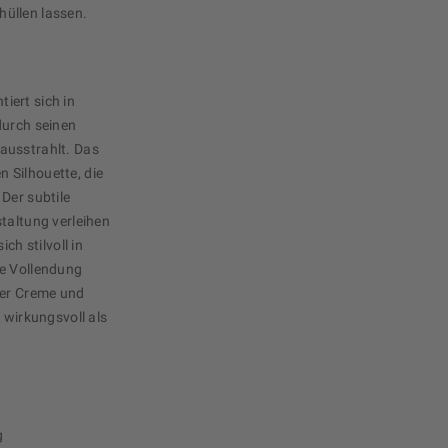
üllen lassen.
iert sich in
durch seinen
ausstrahlt. Das
en Silhouette, die
Der subtile
taltung verleihen
ch stilvoll in
he Vollendung
der Creme und
 wirkungsvoll als
g