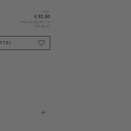
UVP*
€ 92,50
200 ml (€ 462,50 / 1 l)
inkl. MwSt.
TTEL