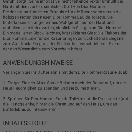
Gefühl sorgt. Seine innovative, nicht fettende Textur umhüllt die
Haut mit dem zarten, sinnlichen Duft von Dior Homme.
Die dezent parfümierten Produkte für die Rasur verströmen die
holzigen Noten des neuen Dior Homme Eau de Toilette. Sie
hinterlassen ein angenehmes Wohlgefühl auf der Haut und
umhüllen sie mit der zarten, sinnlichen Sillage von Dior Homme.
Ein modellierter Block, leichtes, kristallklares Glas: Die Flakons der
Dior Homme Linie für die Rasur bringen zurückhaltende Eleganz
zum Ausdruck. Ein ganz der Schlichtheit verschriebener Flakon,
der das Wesentliche zum Vorschein bringt.
ANWENDUNGSHINWEISE
Verlängern Sie Ihr Dufterlebnis mit dem Dior Homme Rasur-Ritual:
1. Tragen Sie den After-Shave Balsam nach der Rasur auf, um der
Haut Feuchtigkeit zu spenden und sie zu mattieren.
2. Sprühen Sie Dior Homme Eau de Toilette auf die Pulspunkte (auf
die Handgelenke, hinter die Ohren und auf den Hals), um das
Dufterlebnis zu intensivieren.
INHALTSSTOFFE