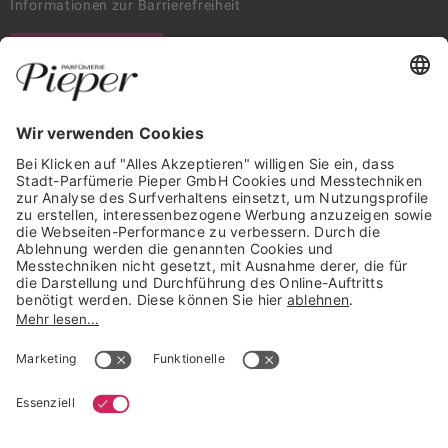
Informationen zur Barrierefreiheit
WIDERRUF ERKLÄREN
GARANTIERTE SICHERHEIT
Trusted Shops Mitglied seit 2010
* unverbindliche Preisempfehlung der Verbundgruppe beauty alliance
Deutschland GmbH & Co KG, Große-Kurfürsten-Str. 75, 33615 Bielefeld