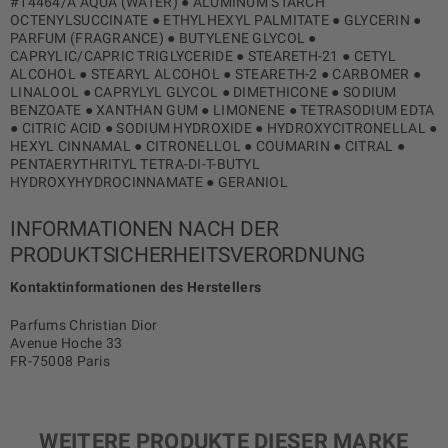
#14464/A AQUA (WATER) ● ALUMINUM STARCH
OCTENYLSUCCINATE ● ETHYLHEXYL PALMITATE ● GLYCERIN ●
PARFUM (FRAGRANCE) ● BUTYLENE GLYCOL ●
CAPRYLIC/CAPRIC TRIGLYCERIDE ● STEARETH-21 ● CETYL
ALCOHOL ● STEARYL ALCOHOL ● STEARETH-2 ● CARBOMER ●
LINALOOL ● CAPRYLYL GLYCOL ● DIMETHICONE ● SODIUM
BENZOATE ● XANTHAN GUM ● LIMONENE ● TETRASODIUM EDTA
● CITRIC ACID ● SODIUM HYDROXIDE ● HYDROXYCITRONELLAL ●
HEXYL CINNAMAL ● CITRONELLOL ● COUMARIN ● CITRAL ●
PENTAERYTHRITYL TETRA-DI-T-BUTYL
HYDROXYHYDROCINNAMATE ● GERANIOL
INFORMATIONEN NACH DER
PRODUKTSICHERHEITSVERORDNUNG
Kontaktinformationen des Herstellers
Parfums Christian Dior
Avenue Hoche 33
FR-75008 Paris
WEITERE PRODUKTE DIESER MARKE