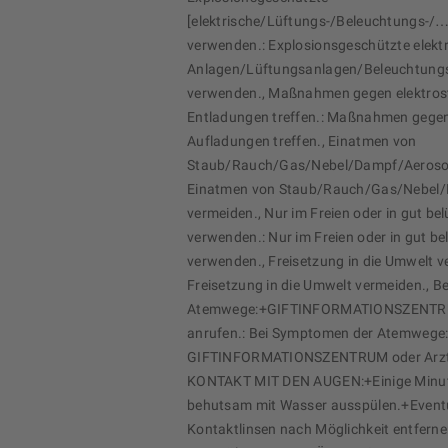
[elektrische/Lüftungs-/Beleuchtungs-/…
verwenden.: Explosionsgeschützte elekt
Anlagen/Lüftungsanlagen/Beleuchtungs
verwenden., Maßnahmen gegen elektros
Entladungen treffen.: Maßnahmen gegen
Aufladungen treffen., Einatmen von
Staub/Rauch/Gas/Nebel/Dampf/Aerosol
Einatmen von Staub/Rauch/Gas/Nebel/
vermeiden., Nur im Freien oder in gut b
verwenden.: Nur im Freien oder in gut b
verwenden., Freisetzung in die Umwelt v
Freisetzung in die Umwelt vermeiden., 
Atemwege:+GIFTINFORMATIONSZENTR
anrufen.: Bei Symptomen der Atemwege
GIFTINFORMATIONSZENTRUM oder Arzt 
KONTAKT MIT DEN AUGEN:+Einige Minut
behutsam mit Wasser ausspülen.+Event
Kontaktlinsen nach Möglichkeit entferne