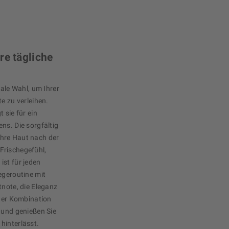
re tägliche
eale Wahl, um Ihrer
e zu verleihen.
 sie für ein
ns. Die sorgfältig
hre Haut nach der
Frischegefühl,
ist für jeden
egeroutine mit
tnote, die Eleganz
 der Kombination
 und genießen Sie
hinterlässt.