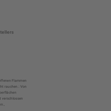
tellers
 offenen Flammen
cht rauchen.: Von
berflächen
ht verschlossen
en.,