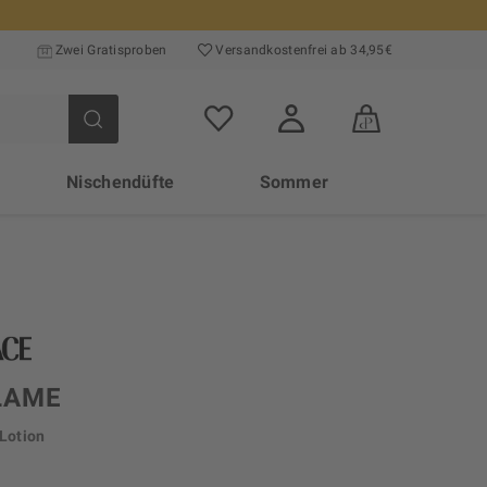
Zwei Gratisproben
Versand­kosten­frei ab 34,95€
Nischendüfte
Sommer
LAME
 Lotion