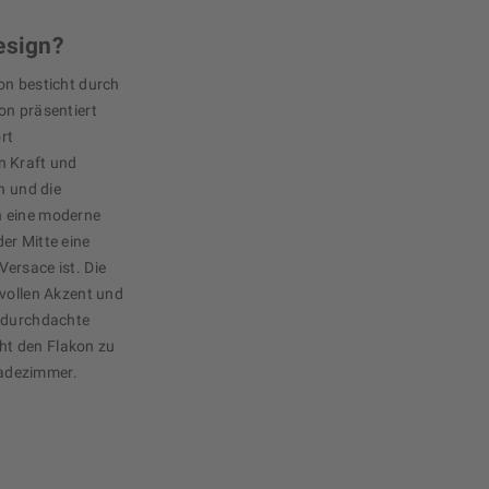
esign?
on besticht durch
on präsentiert
rt
n Kraft und
n und die
n eine moderne
er Mitte eine
ersace ist. Die
lvollen Akzent und
e durchdachte
t den Flakon zu
adezimmer.