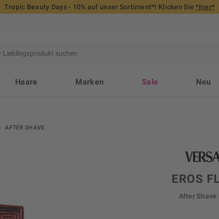
Tropic Beauty Days - 10% auf unser Sortiment*! Klicken Sie
*hier*
Haare
Marken
Sale
Neu
AFTER SHAVE
EROS F
After Shave