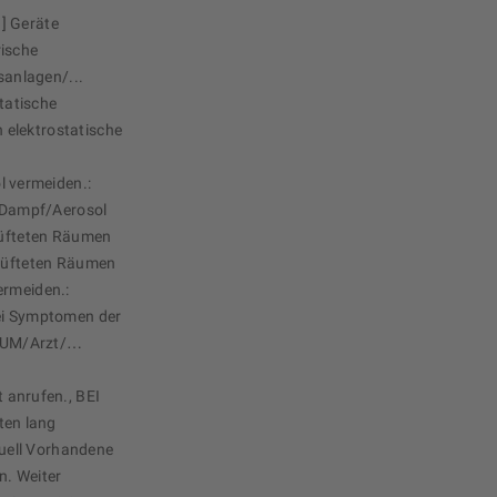
] Geräte
rische
anlagen/...
tatische
 elektrostatische
 vermeiden.:
Dampf/Aerosol
elüfteten Räumen
elüfteten Räumen
ermeiden.:
Bei Symptomen der
UM/Arzt/…
:
anrufen., BEI
en lang
uell Vorhandene
n. Weiter