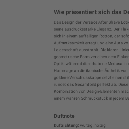
Wie präsentiert sich das D
Das Design der Versace After Shave Loti
seine ausdrucksstarke Eleganz. Der Flak
sich in einem auffälligen Rotton, der sofo
Aufmerksamkeit erregt und eine Aura vo
Leidenschaft ausstrahlt. Die klaren Linie
geometrische Form verleihen dem Flako
Optik, während die erhabene Medusa in d
Hommage an die ikonische Ästhetik von V
goldene Verschlusskappe setzt einen sti
rundet das Gesamtbild perfekt ab. Dies
Kombination von Design-Elementen mach
einem wahren Schmuckstück in jedem B
Duftnote
Duftrichtung:
würzig, holzig