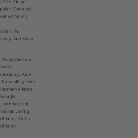
UGEN: Einige
pülen. Eventuell.
eit entfernen.
-
iche Hilfe
chlag: Ärztlichen
: Flüssigkeit und
chwere
enreizung., Kann
: Kann allergische
inatmen Allergie,
chwerden
e, asthmaartige
achen., Giftig
Wirkung.: Giftig
 Wirkung.