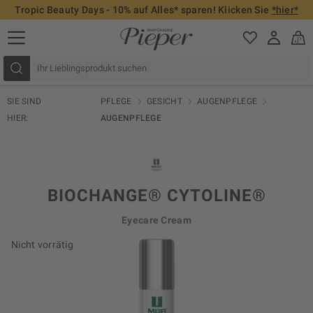
Tropic Beauty Days - 10% auf Alles* sparen! Klicken Sie
*hier*
SIE SIND
PFLEGE
GESICHT
AUGENPFLEGE
HIER:
AUGENPFLEGE
BIOCHANGE® CYTOLINE®
Eyecare Cream
Nicht vorrätig