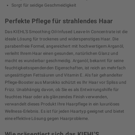
Sorgt für seidige Geschmeidigkeit
Perfekte Pflege für strahlendes Haar
Das KIEHL'S Smoothing Oil-Infused Leave-In Concentrate ist die
ideale Lösung für trockenes und widerspenstiges Haar. Die
parabenfreie Formel, angereichert mit hochwertigem Arganöl,
verleiht Ihrem Haar einen gesunden, natürlichen Glanz und
macht es wunderbar geschmeidig. Arganöl, bekannt für seine
feuchtigkeitsspendenden Eigenschaften, ist reich an mehrfach
ungesättigten Fettsäuren und Vitamin E. Als fair gehandelter
Pflege-Booster aus Marokko schützt es Ihr Haar vor Spliss und
Frizz. Unabhängig davon, ob Sie es als Entwirrungshilfe für
feuchtes Haar oder als glänzendes Finish verwenden,
verwandelt dieses Produkt Ihre Haarpflege in ein luxuriöses
Wellness-Erlebnis. Es ist für jeden Haartyp geeignet und bietet
eine effektive Lösung gegen Haarprobleme.
Wie präsentiert sich das KIEHL'S