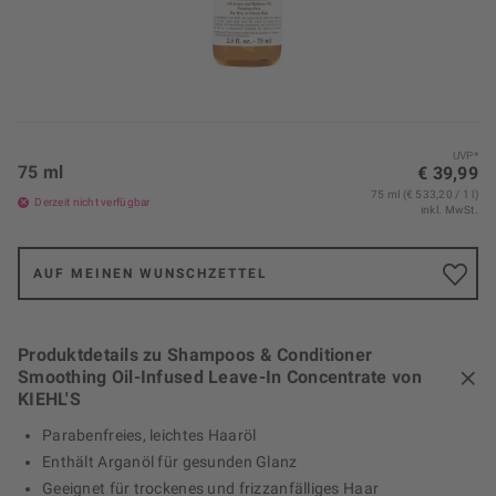
UVP*
75 ml
€ 39,99
75 ml (€ 533,20 / 1 l)
Derzeit nicht verfügbar
inkl. MwSt.
AUF MEINEN WUNSCHZETTEL
Produktdetails zu Shampoos & Conditioner
Smoothing Oil-Infused Leave-In Concentrate von
KIEHL'S
Parabenfreies, leichtes Haaröl
Enthält Arganöl für gesunden Glanz
Geeignet für trockenes und frizzanfälliges Haar