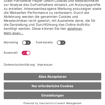
Trusted Shops Mitglied seit 2010
* unverbindliche Preisempfehlung der Verbundgruppe beauty alliance
Deutschland GmbH & Co KG, Große-Kurfürsten-Str. 75, 33615 Bielefeld
NACH OBEN
KIEHL'S
Gesichtspflege
Calendula Water Cream
sofort lieferbar