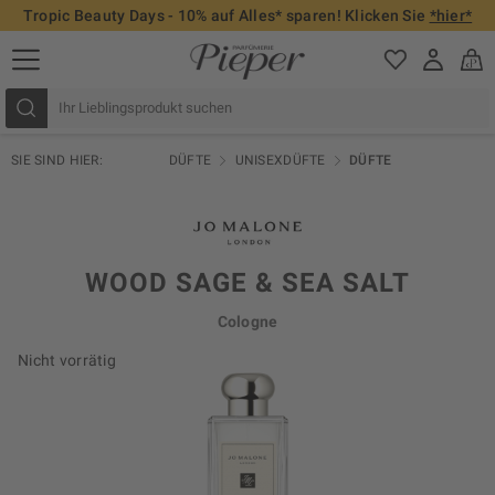
Tropic Beauty Days - 10% auf Alles* sparen! Klicken Sie
*hier*
SIE SIND HIER:
DÜFTE
UNISEXDÜFTE
DÜFTE
WOOD SAGE & SEA SALT
Cologne
Nicht vorrätig