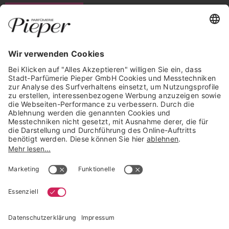
WIDERRUF ERKLÄREN
GARANTIERTE SICHERHEIT
Trusted Shops Mitglied seit 2010
* unverbindliche Preisempfehlung der Verbundgruppe beauty alliance
Deutschland GmbH & Co KG, Große-Kurfürsten-Str. 75, 33615 Bielefeld