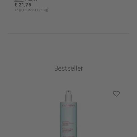
€ 21,75
17 g (€ 1.279,41 / 1 kg)
Bestseller