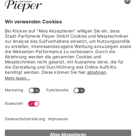
GARANTIERTE SICHERHEIT
Trusted Shops Mitglied seit 2010
* unverbindliche Preisempfehlung der Verbundgruppe beauty alliance
Deutschland GmbH & Co KG, Große-Kurfürsten-Str. 75, 33615 Bielefeld