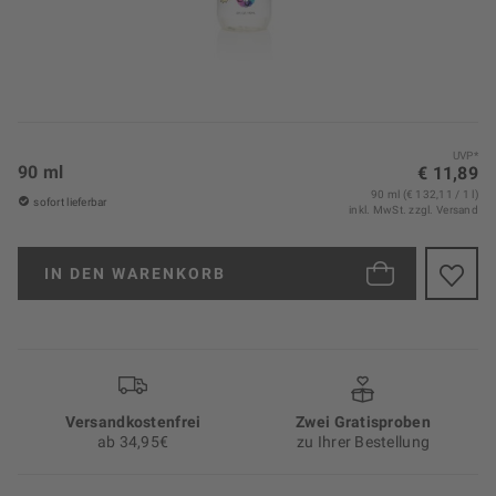
UVP*
90 ml
€ 11,89
90 ml (€ 132,11 / 1 l)
sofort lieferbar
inkl. MwSt.
zzgl. Versand
IN DEN
WARENKORB
Versand­kosten­frei
Zwei Gratisproben
ab 34,95€
zu Ihrer Bestellung