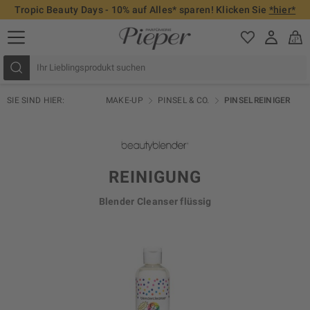
Tropic Beauty Days - 10% auf Alles* sparen! Klicken Sie
*hier*
SIE SIND HIER:
MAKE-UP
PINSEL & CO.
PINSELREINIGER
REINIGUNG
Blender Cleanser flüssig