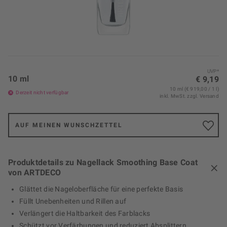
UVP*
10 ml
€ 9,19
10 ml (€ 919,00 / 1 l)
Derzeit nicht verfügbar
inkl. MwSt.
zzgl. Versand
AUF MEINEN WUNSCHZETTEL
Produktdetails zu Nagellack Smoothing Base Coat
von ARTDECO
Glättet die Nageloberfläche für eine perfekte Basis
Füllt Unebenheiten und Rillen auf
Verlängert die Haltbarkeit des Farblacks
Schützt vor Verfärbungen und reduziert Absplittern