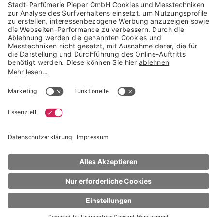
Trusted Shops Mitglied seit 2010
* unverbindliche Preisempfehlung der Verbundgruppe beauty alliance
Deutschland GmbH & Co KG, Große-Kurfürsten-Str. 75, 33615 Bielefeld
NACH OBEN
ARTDECO
Nagellack
Smoothing Base Coat
10 ml
€ 9,19
Derzeit nicht verfügbar