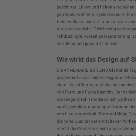
geschützt. Linien und Falten erscheinen 
gemildert, während Hyaluronsäure Ihre 
tiefenwirksam hydriert und ihr ein frische
Aussehen verleiht. Gleichzeitig verlangs
lichtbedingte, vorzeitige Hautalterung, 
strahlend und jugendlich bleibt.
Wie wirkt das Design auf S
Die ANNEMARIE BÖRLIND Glättende Tag
präsentiert sich in einem eleganten Flako
klare Linienführung und das harmonisc
von Form und Farbe besticht. Der schlich
Glastiegel strahlt moderne Schlichtheit 
sanft gewölbte, champagnerfarbene Dec
von Luxus vermittelt. Die sorgfältige Ges
die hohe Qualität der enthaltenen Wirkst
macht die Creme zu einem ansprechenden
Ihrem Pflegearsenal. Diese durchdachte