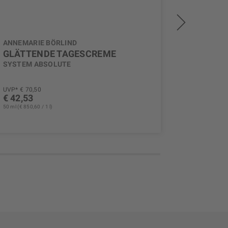
ANNEMARIE BÖRLIND
ANNEMAR
GLÄTTENDE TAGESCREME
REGEN
SYSTEM ABSOLUTE
SYSTEM 
UVP* € 70,50
UVP* € 78,
€ 42,53
€ 45,71
50 ml (€ 850,60 / 1 l)
50 ml (€ 914,2