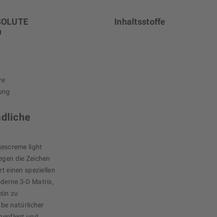
BSOLUTE
Inhaltsstoffe
n
re
rung
ndliche
escreme light
egen die Zeichen
zt einen speziellen
oderne 3-D Matrix,
tin zu
abe natürlicher
 gepflegt und