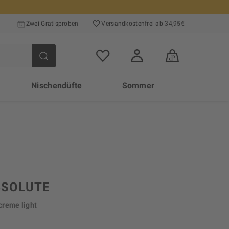
Zwei Gratisproben
Versand­kosten­frei ab 34,95€
Nischendüfte
Sommer
BSOLUTE
creme light