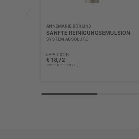
ANNEMARIE BÖRLIND
SANFTE REINIGUNGSEMULSION
SYSTEM ABSOLUTE
UVP* € 31,49
€ 18,72
120 ml (€ 156,00 / 1 l)