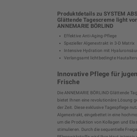
Produktdetails zu SYSTEM A
Glättende Tagescreme light vo
ANNEMARIE BÖRLIND
Effektive Anti-Aging-Pflege
Spezieller Algenextrakt in 3-D Matrix
Intensive Hydration mit Hyaluronsäu
Verlangsamt lichtbedingte Hautalte
Innovative Pflege für juge
Frische
Die ANNEMARIE BÖRLIND Glättende Tag
bietet Ihnen eine revolutionäre Lösung g
der Zeit. Diese exklusive Tagespflege nut
Algenextrakt, eingebettet in eine hochm
um die Produktion von Kollagen und Elas
stimulieren. Durch die sequentielle Freig
Pflegewirkstoffe wird Ihre Haut intensiv