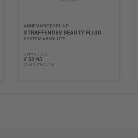
ANNEMARIE BÖRLIND
STRAFFENDES BEAUTY FLUID
SYSTEM ABSOLUTE
UVP* € 57,00
€ 33,95
50 ml (€ 679,00 / 1 l)