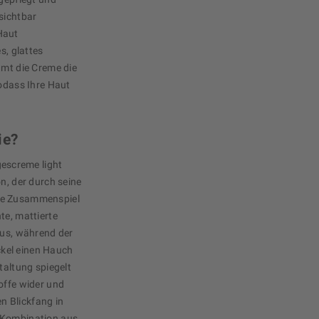
sichtbar
Haut
s, glattes
amt die Creme die
sodass Ihre Haut
ie?
escreme light
n, der durch seine
he Zusammenspiel
te, mattierte
aus, während der
kel einen Hauch
taltung spiegelt
offe wider und
 Blickfang in
 Kombination aus