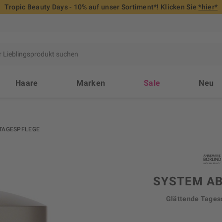
Tropic Beauty Days - 10% auf unser Sortiment*! Klicken Sie
*hier*
Haare
Marken
Sale
Neu
TAGESPFLEGE
SYSTEM A
Glättende Tages