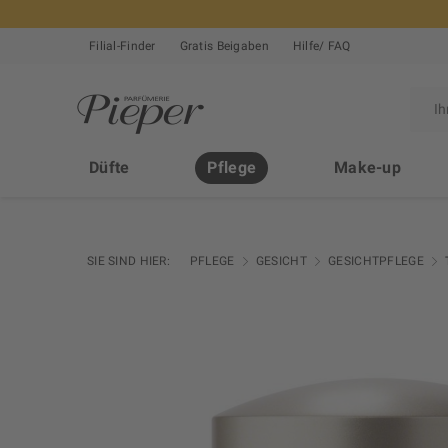
Filial-Finder
Gratis Beigaben
Hilfe/ FAQ
Düfte
Pflege
Make-up
SIE SIND HIER:
PFLEGE
GESICHT
GESICHTPFLEGE