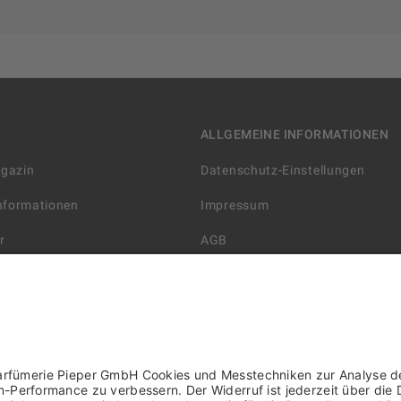
ALLGEMEINE INFORMATIONEN
agazin
Datenschutz-Einstellungen
Informationen
Impressum
r
AGB
Datenschutzerklärung
arten
Widerrufsbelehrung
 Lieferung
AGB für die Gutscheinkarte
rter Händler/ YBPN
Informationen zur Barrierefreihe