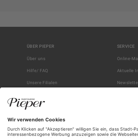
ÜBER PIEPER
SERVICE
Über uns
Online-M
Hilfe/ FAQ
Aktuelle 
Unsere Filialen
Newslette
Kontakt
Retouren
Historie
Zahlungs
Affiliate
Versand &
Karriere
Autorisie