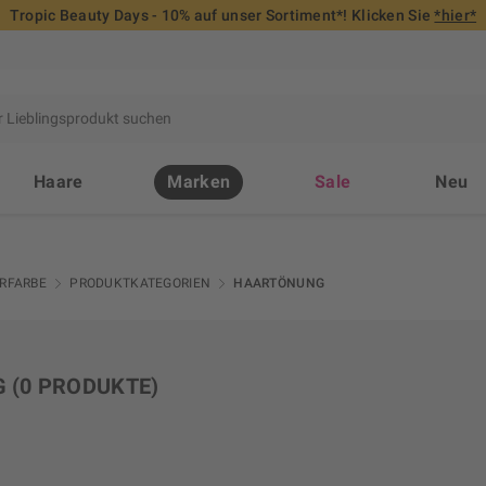
Tropic Beauty Days - 10% auf unser Sortiment*! Klicken Sie
*hier*
Haare
Marken
Sale
Neu
RFARBE
PRODUKTKATEGORIEN
HAARTÖNUNG
G
(0 PRODUKTE)