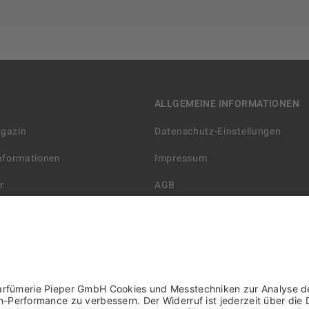
ALLGEMEINE INFORMATIONEN
agazin
Datenschutz-Einstellungen
Informationen
Impressum
r
AGB
Datenschutzerklärung
arten
Widerrufsbelehrung
 Lieferung
AGB für die Gutscheinkarte
rter Händler/ YBPN
Informationen zur Barrierefreihe