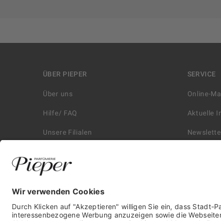
ÜBER PIEPER
SERVICE
Über uns
Online-M
Hilfe/ FAQ
Aktuelle 
Unsere Filialen
Newslette
Kontakt
Retouren
Historie
Zahlungs
Affiliate
Versand &
Karriere
Autorisie